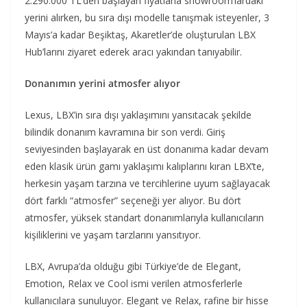
2.290.000 TL’den başlayan fiyatlarla showroom’lardaki
yerini alırken, bu sıra dışı modelle tanışmak isteyenler, 3
Mayıs’a kadar Beşiktaş, Akaretler’de oluşturulan LBX
Hub’larını ziyaret ederek aracı yakından tanıyabilir.
Donanımın yerini atmosfer alıyor
Lexus, LBX’in sıra dışı yaklaşımını yansıtacak şekilde
bilindik donanım kavramına bir son verdi. Giriş
seviyesinden başlayarak en üst donanıma kadar devam
eden klasik ürün gamı yaklaşımı kalıplarını kıran LBX’te,
herkesin yaşam tarzına ve tercihlerine uyum sağlayacak
dört farklı “atmosfer” seçeneği yer alıyor. Bu dört
atmosfer, yüksek standart donanımlarıyla kullanıcıların
kişiliklerini ve yaşam tarzlarını yansıtıyor.
LBX, Avrupa’da olduğu gibi Türkiye’de de Elegant,
Emotion, Relax ve Cool ismi verilen atmosferlerle
kullanıcılara sunuluyor. Elegant ve Relax, rafine bir hisse