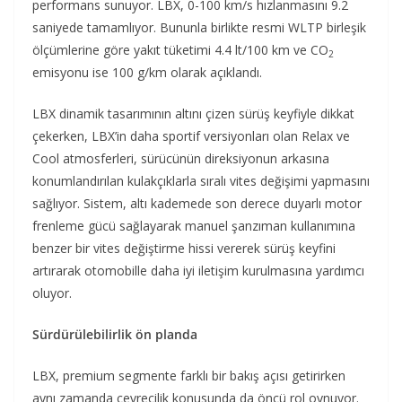
performans sunuyor. LBX, 0-100 km/s hızlanmasını 9.2
saniyede tamamlıyor. Bununla birlikte resmi WLTP birleşik
ölçümlerine göre yakıt tüketimi 4.4 lt/100 km ve CO
2
emisyonu ise 100 g/km olarak açıklandı.
LBX dinamik tasarımının altını çizen sürüş keyfiyle dikkat
çekerken, LBX’in daha sportif versiyonları olan Relax ve
Cool atmosferleri, sürücünün direksiyonun arkasına
konumlandırılan kulakçıklarla sıralı vites değişimi yapmasını
sağlıyor. Sistem, altı kademede son derece duyarlı motor
frenleme gücü sağlayarak manuel şanzıman kullanımına
benzer bir vites değiştirme hissi vererek sürüş keyfini
artırarak otomobille daha iyi iletişim kurulmasına yardımcı
oluyor.
Sürdürülebilirlik ön planda
LBX, premium segmente farklı bir bakış açısı getirirken
aynı zamanda çevrecilik konusunda da öncü rol oynuyor.