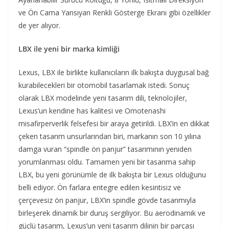
ve Ön Cama Yansıyan Renkli Gösterge Ekranı gibi özellikler
de yer alıyor.
LBX ile yeni bir marka kimliği
Lexus, LBX ile birlikte kullanıcıların ilk bakışta duygusal bağ
kurabilecekleri bir otomobil tasarlamak istedi. Sonuç
olarak LBX modelinde yeni tasarım dili, teknolojiler,
Lexus’un kendine has kalitesi ve Omotenashi
misafirperverlik felsefesi bir araya getirildi. LBX’in en dikkat
çeken tasarım unsurlarından biri, markanın son 10 yılına
damga vuran “spindle ön panjur” tasarımının yeniden
yorumlanması oldu. Tamamen yeni bir tasarıma sahip
LBX, bu yeni görünümle de ilk bakışta bir Lexus olduğunu
belli ediyor. Ön farlara entegre edilen kesintisiz ve
çerçevesiz ön panjur, LBX’in spindle gövde tasarımıyla
birleşerek dinamik bir duruş sergiliyor. Bu aerodinamik ve
güçlü tasarım, Lexus’un yeni tasarım dilinin bir parçası