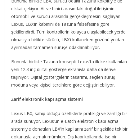
Bununla birlikte LBX, sürücü odaklı Tazuna kokpitiyle de
dikkat çekiyor. At ve binici arasındaki doğal iletişimin
otomobil ve sürücü arasında gerçekleşmesini sağlayan
Lexus, LBX’in kabinini de Tazuna felsefesine göre
şekillendirdi. Tüm kontrollerin kolayca ulaşılabilecek yerde
olmasıyla birlikte sürücü, LBX’i kullanırken gözünü yoldan
ayırmadan tamamen sürüşe odaklanabiliyor.
Bununla birlikte Tazuna konsepti Lexus’ta ilk kez kullanılan
yeni 12.3 inç dijital gösterge ekranıyla daha da ileriye
taşınıyor. Dijital göstergelerin tasarımı, seçilen sürüş
moduna veya kişisel tercihlere göre değiştirilebiliyor.
Zarif elektronik kapı açma sistemi
Lexus LBX, sahip olduğu özelliklerle pratikliği ve zarifliği bir
arada sunuyor. Lexus’un e-Latch elektronik kapı açma
sistemiyle donatılan LBX’in kapılarını zarif bir şekilde tek bir
dokunuşla açmak mümkün. Dış kapı kollarında ise bir