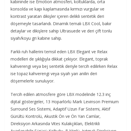
kabininde ise Emotion atmosferi, koltuklarda, orta
konsolda ve kapı kaplamasında kırmızı vurgular ve
kontrast yaratan dikişler içeren delikli sentetik deri
döşemeyle tasarlandı. Dinamik temalı LBX Cool, bakır
detaylar ve dikişlere sahip Ultrasuede ve deri çift tonlu
siyah/koyu gri kabine sahip.
Farklı ruh hallerini temsil eden LBX Elegant ve Relax
modelleri de şıklığıyla dikkat çekiyor. Elegant, toprak
kahverengi veya bej sentetik deriyle tercih edilirken Relax
ise topaz kahverengi veya siyah yarı anilin deri
döşemelerle sunuluyor.
Tercih edilen atmosfere göre LBX modelinde 12.3 inç
dijital göstergeler, 13 Hoparlörlü Mark Levinson Premium
Surround Ses Sistemi, Adaptif Uzun Far Sistemi, Aktif
Gürültü Kontrolü, Akustik Ön ve Ön Yan Camlar,
Direksiyon Arkasında Vites Kulakçıkları, Elektrikli
Ayarlanabilir Sürücü Koltuğu, 8 Yönlü, Isıtmalı Direksiyon