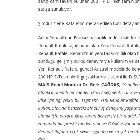
sahip cam tavanı bulunan 200 HP E-Tech tam hibrit 
satışa sunuluyor.
Şimdi sizlerle Rafale’nin merak edilen tüm detaylar
Adını Renault’nun Fransız havacılık endüstrisindeki
Renault Rafale uçağından alan Yeni Renault Rafale, id
Renault Rafale, Renault’nun yeni tasarım dili olan biç
sunduğu gelişmiş sürüş deneyimiyle kullanım ve se
Yeni Renault Rafale, güncel Austral modelinde kend
200 HP E-Tech hibrit güç-aktarma sistemi ile D-
MAİS Genel Müdürü Dr. Berk ÇAĞDAŞ,
“Yeni Ren
oldukça önemli bir model. D-SUV segmenti, Türkiye g
ülke için ilgi çekici bir segment. Yeni Renault Rafal
kullanıcılarına benzersiz bir sürüş deneyimi yaşat
olmak için pazara giriş yapan benzersiz bir model.
zamanda bir prestij modeli olan ve OYAK vizyonunun b
Renault Rafale’in çok sevileceğinden ve en çok terc
dedi.