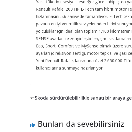
Yakıt tüketimi seviyesi eşdeğer güce sahip içten 
Renault Rafale; 200 HP E-Tech tam hibrit motor il
hızlanmasını 5,6 saniyede tamamlıyor. E-Tech tekno
pazarın en iyi verimlilik seviyelerinden birini sunuyo
yolculuklar için ideal olan toplam 1.100 kilometrenin 
SENSE ayarları ile zenginleştirilen, şarj kısıtlamalar
Eco, Sport, Comfort ve MySense olmak üzere sürüş 
ayarları (direksiyon sertliği, motor tepkisi ve şasi ç
Yeni Renault Rafale, lansmana özel 2.650.000 TL’de
kullanıcılarına sunmaya hazırlanıyor.
Skoda sürdürülebilirlikle sanatı bir araya ge
Bunları da sevebilirsiniz