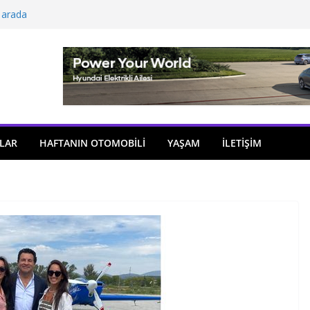
 arada
açıldı
i önemli atama
 model sayısı artıyor
ü
LAR
HAFTANIN OTOMOBILI
YAŞAM
İLETİŞİM