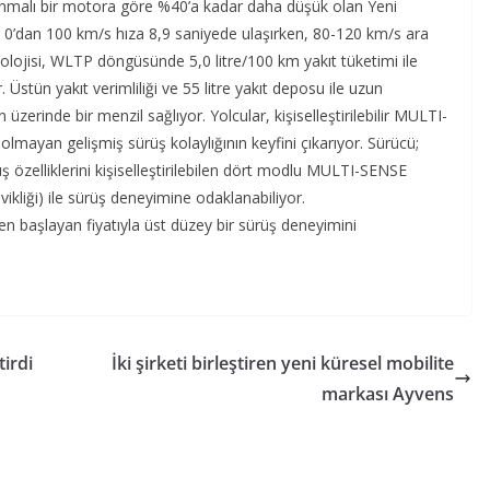
yanmalı bir motora göre %40’a kadar daha düşük olan Yeni
e 0’dan 100 km/s hıza 8,9 saniyede ulaşırken, 80-120 km/s ara
lojisi, WLTP döngüsünde 5,0 litre/100 km yakıt tüketimi ile
r. Üstün yakıt verimliliği ve 55 litre yakıt deposu ile uzun
üzerinde bir menzil sağlıyor. Yolcular, kişiselleştirilebilir MULTI-
ı olmayan gelişmiş sürüş kolaylığının keyfini çıkarıyor. Sürücü;
özelliklerini kişiselleştirilebilen dört modlu MULTI-SENSE
evikliği) ile sürüş deneyimine odaklanabiliyor.
n başlayan fiyatıyla üst düzey bir sürüş deneyimini
tirdi
İki şirketi birleştiren yeni küresel mobilite
markası Ayvens