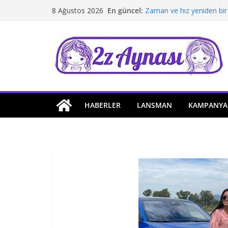
Skip
En güncel:
Zaman ve hız yeniden bir
8 Ağustos 2026
to
Borusan Next Bodrum’da 
Stellantis Yönetiminde ik
content
Hafif ticaride yerli üretim
Tatil rotasında test sürüş
HABERLER
LANSMAN
KAMPANYA