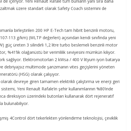
levi de içeriyor. Yeni Renault Rafale tüm bunların yanı sıra daha
i azaltmak üzere standart olarak Safety Coach sistemini de
ımanla birleştirilen 200 HP E-Tech tam hibrit benzinli motoru,
(107-113 g/km) (WLTP değerleri) açısından kendi sınıfında yeni
) güç üreten 3 silindirli 1,2 litre turbo beslemeli benzinli motor
r, %41’lik olağanüstü bir verimlilik seviyesini mümkün kılıyor.
 sağlıyor. Elektromotorları 2 kWsa / 400 V lityum iyon batarya
n ve debriyajsız multimode şanzımanın vites geçişlerini yöneten
neratörü (HSG) olarak çalışıyor.
larak devreye giren tamamen elektrikli çalıştırma ve enerji geri
istemi, Yeni Renault Rafale’in şehir kullanımlarının %80’inde
ıca direksiyon üzerindeki butonları kullanarak dört rejeneratif
a bulunabiliyor.
şmiş 4Control dört tekerlekten yönlendirme teknolojisi, çeviklik