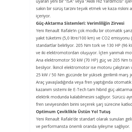
uyaran yeni bir “ISA” veya “Akıllı Hız Yardımcısı” iş
sakin bir sürüş tarzını teşvik etmek ve kaza riskin
içeriyor.
Güç-Aktarma Sistemleri: Verimliliğin Zirvesi
Yeni Renault Rafale’in çok modlu bir otomatik şanz
yakıt tüketimi (5,0 litre/100 km) ve CO2 emisyonu 
standartlar belirliyor. 205 Nm tork ve 130 HP (96 kW
ve iki elektromotordan oluşuyor. İçten yanmalı moto
Ana elektromotor 50 kW (70 HP) güç ve 205 Nm tork
besliyor. İkincil elektromotor ise motoru çalıştıra
25 kW / 50 Nm gücünde bir yüksek gerilimli marş je
Araç yavaşladığında veya fren yaptığında otomatik o
kazanım sistemi ile E-Tech tam hibrid güç-aktarma s
elektrik modunda kalabilmesini sağlıyor. Sürücü ayr
fren seviyesinden birini seçerek şarj sürecine katkıd
Optimum Çeviklikle Üstün Yol Tutuş
Yeni Renault Rafale’de standart olarak sunulan geli
ve performansta önemli oranda iyileşme sağlıyor.