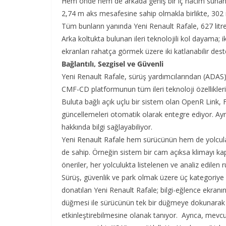
Hem önde hem de arkada geniş bir iç hacim sunan Ye
2,74 m aks mesafesine sahip olmakla birlikte, 302 m
Tüm bunların yanında Yeni Renault Rafale, 627 litre
Arka koltukta bulunan ileri teknolojili kol dayama; ik
ekranları rahatça görmek üzere iki katlanabilir deste
Bağlantılı, Sezgisel ve Güvenli
Yeni Renault Rafale, sürüş yardımcılarından (ADAS)
CMF-CD platformunun tüm ileri teknoloji özellikleri
Buluta bağlı açık uçlu bir sistem olan OpenR Link, 
güncellemeleri otomatik olarak entegre ediyor. Ayrı
hakkında bilgi sağlayabiliyor.
Yeni Renault Rafale hem sürücünün hem de yolcular
de sahip. Örneğin sistem bir cam açıksa klimayı ka
öneriler, her yolculukta listelenen ve analiz edilen 
Sürüş, güvenlik ve park olmak üzere üç kategoriye 
donatılan Yeni Renault Rafale; bilgi-eğlence ekranı
düğmesi ile sürücünün tek bir düğmeye dokunarak ay
etkinleştirebilmesine olanak tanıyor. Ayrıca, mevcu