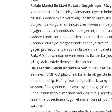
Rafale Mavisi ile Mavi Rotada Gerçekleşen Rüzg
Yeni Renault Rafale Türkiye lansmanı, Ege’nin birbi
bir sürüş deneyiminin yaratıldığı lansman kurgusuy
dünyasında kurgulanan Selçuk Efes Havaalanında 
uçağının havacılık endüstrisindeki geçmişine atıfta
sadece Hindistan’da üretilebilen ‘Smoke Oil’ mavi du
üzerinde etkileyici bir gösterimle sahneye çıktılar.
geçen profesyonel paraşüt ekibi tarafından davetli
Bafa Gölü etrafından devam ederek; Rafale kurgu
Village’daki Rafale deneyimi ile son buldu.
Dış Tasarım: Güçlü Karaktere Sahip SUV Coupe
Yeni nesil CMF-CD platformu kullanılarak geliştirilen
tasarıma sahip. Hafif yükseltilmiş fastback tarzıyla
ve sportif bir görünüm ortaya koyarken, güçlü ön ce
Renault’nun marka imajında sadık bir duruş sergile
tasarımla düzenlenen küçük elmaslar barındırıyor. Ma
yaratıyor.
Yeni Renault Rafale, ikisi yeni olmak üzere beş far