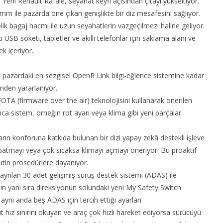
ni Renault Rafale, seyahat keyfi açısından çıtayı yükseltiyor.
m ile pazarda öne çıkan genişlikte bir diz mesafesini sağlıyor.
lik bagaj hacmi ile uzun seyahatlerin vazgeçilmezi haline geliyor.
i USB soketi, tabletler ve akıllı telefonlar için saklama alanı ve
k içeriyor.
 pazardaki en sezgisel OpenR Link bilgi-eğlence sistemine kadar
nden yararlanıyor.
FOTA (firmware over the air) teknolojisini kullanarak önerilen
ca sistem, örneğin rot ayarı veya klima gibi yeni parçalar
ın konforuna katkıda bulunan bir dizi yapay zekâ destekli işleve
patmayı veya çok sıcaksa klimayı açmayı öneriyor. Bu proaktif
rutin prosedürlere dayanıyor.
ayrılan 30 adet gelişmiş sürüş destek sistemi (ADAS) ile
nın yanı sıra direksiyonun solundaki yeni My Safety Switch
nı anda beş ADAS için tercih ettiği ayarları
t hız sınırını okuyan ve araç çok hızlı hareket ediyorsa sürücüyü