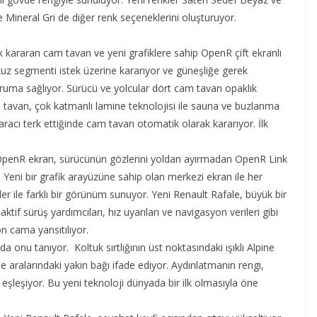
 ve Mineral Gri de diğer renk seçeneklerini oluşturuyor.
 kararan cam tavan ve yeni grafiklere sahip OpenR çift ekranlı
kuz segmenti istek üzerine kararıyor ve güneşliğe gerek
ma sağlıyor. Sürücü ve yolcular dört cam tavan opaklık
 tavan, çok katmanlı lamine teknolojisi ile sauna ve buzlanma
 aracı terk ettiğinde cam tavan otomatik olarak kararıyor. İlk
OpenR ekran, sürücünün gözlerini yoldan ayırmadan OpenR Link
r. Yeni bir grafik arayüzüne sahip olan merkezi ekran ile her
er ile farklı bir görünüm sunuyor. Yeni Renault Rafale, büyük bir
aktif sürüş yardımcıları, hız uyarıları ve navigasyon verileri gibi
n cama yansıtılıyor.
a onu tanıyor. Koltuk sırtlığının üst noktasındaki ışıklı Alpine
e aralarındaki yakın bağı ifade ediyor. Aydınlatmanın rengi,
şleşiyor. Bu yeni teknoloji dünyada bir ilk olmasıyla öne