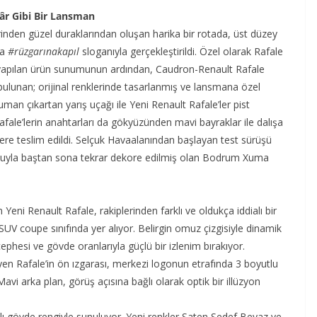
âr Gibi Bir Lansman
rinden güzel duraklarından oluşan harika bir rotada, üst düzey
la
#rüzgarınakapıl
sloganıyla gerçekleştirildi. Özel olarak Rafale
yapılan ürün sunumunun ardından, Caudron-Renault Rafale
 bulunan; orijinal renklerinde tasarlanmış ve lansmana özel
man çıkartan yarış uçağı ile Yeni Renault Rafale’ler pist
 Rafale’lerin anahtarları da gökyüzünden mavi bayraklar ile dalışa
lere teslim edildi. Selçuk Havaalanından başlayan test sürüşü
suyla baştan sona tekrar dekore edilmiş olan Bodrum Xuma
 Yeni Renault Rafale, rakiplerinden farklı ve oldukça iddialı bir
 SUV coupe sınıfında yer alıyor. Belirgin omuz çizgisiyle dinamik
phesi ve gövde oranlarıyla güçlü bir izlenim bırakıyor.
yen Rafale’in ön ızgarası, merkezi logonun etrafında 3 boyutlu
vi arka plan, görüş açısına bağlı olarak optik bir illüzyon
klı gövde rengiyle sunuluyor. Yeni renkler Saten Sedef Beyaz ve