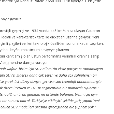
motoruyla Renault Rafale 2.650.000 TL’lik fiyatıyla Türkiye’de
ı paylaşıyoruz…
 prestijli geçmişi ve 1934 yılında 445 km/s hıza ulaşan Caudron-
dialı ve karakteristik tarzı ile dikkatleri üzerine çekiyor. Yeni
imli çizgileri ve ileri teknolojik özellikleri sonuna kadar taşırken,
yahat keyfini maksimum seviyeye çıkarıyor.
ini kanıtlamış olan üstün performans verimlilik oranına sahip
SUV segmentine damga vuruyor.
ault Rafale, bizim için SUV ailemizin eksik parçasını tamamlayan
ibi SUV’yi giderek daha çok seven ve daha çok sahiplenen bir
e ise gerek üst düzey dizaynı gerekse son teknoloji donanımlarıyla
mak üzere üretilen ve D-SUV segmentinin bir numaralı oyuncusu
 Renault’nun ürün gamının en üstünde bulunan, bizim için aynı
ir sonucu olarak Türkiye’ye etkileyici şekilde giriş yapan Yeni
ih edilen SUV modelleri arasına gireceğinden hiç şüphem yok.“