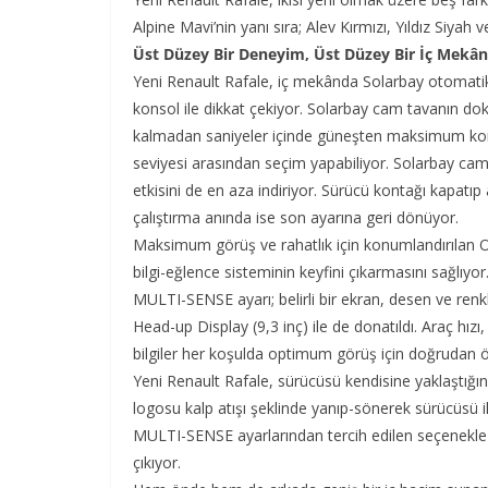
Alpine Mavi’nin yanı sıra; Alev Kırmızı, Yıldız Siyah
Üst Düzey Bir Deneyim, Üst Düzey Bir İç Mekân
Yeni Renault Rafale, iç mekânda Solarbay otomatik
konsol ile dikkat çekiyor. Solarbay cam tavanın do
kalmadan saniyeler içinde güneşten maksimum koru
seviyesi arasından seçim yapabiliyor. Solarbay cam
etkisini de en aza indiriyor. Sürücü kontağı kapatıp
çalıştırma anında ise son ayarına geri dönüyor.
Maksimum görüş ve rahatlık için konumlandırılan 
bilgi-eğlence sisteminin keyfini çıkarmasını sağlıyo
MULTI-SENSE ayarı; belirli bir ekran, desen ve renkl
Head-up Display (9,3 inç) ile de donatıldı. Araç hızı, 
bilgiler her koşulda optimum görüş için doğrudan ö
Yeni Renault Rafale, sürücüsü kendisine yaklaştığınd
logosu kalp atışı şeklinde yanıp-sönerek sürücüsü il
MULTI-SENSE ayarlarından tercih edilen seçenekle e
çıkıyor.