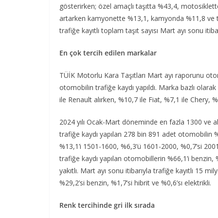
gösterirken; özel amaçlı taşıtta %43,4, motosikl
artarken kamyonette %13,1, kamyonda %11,8 ve tra
trafiğe kayıtlı toplam taşıt sayısı Mart ayı sonu iti
En çok tercih edilen markalar
TÜİK Motorlu Kara Taşıtları Mart ayı raporunu oto
otomobilin trafiğe kaydı yapıldı. Marka bazlı olarak
ile Renault alırken, %10,7 ile Fiat, %7,1 ile Chery, 
2024 yılı Ocak-Mart döneminde en fazla 1300 ve alt
trafiğe kaydı yapılan 278 bin 891 adet otomobilin 
%13,1’i 1501-1600, %6,3’ü 1601-2000, %0,7’si 200
trafiğe kaydı yapılan otomobillerin %66,1’i benzin, %1
yakıtlı. Mart ayı sonu itibarıyla trafiğe kayıtlı 15 
%29,2’si benzin, %1,7’si hibrit ve %0,6’sı elektrikli.
Renk tercihinde gri ilk sırada