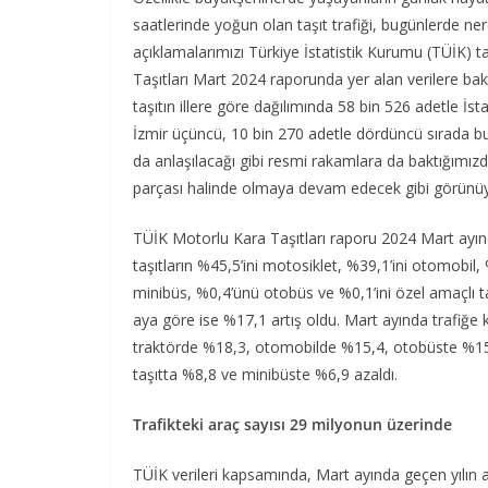
saatlerinde yoğun olan taşıt trafiği, bugünlerde n
açıklamalarımızı Türkiye İstatistik Kurumu (TÜİK) t
Taşıtları Mart 2024 raporunda yer alan verilere bak
taşıtın illere göre dağılımında 58 bin 526 adetle İst
İzmir üçüncü, 10 bin 270 adetle dördüncü sırada bu
da anlaşılacağı gibi resmi rakamlara da baktığımızd
parçası halinde olmaya devam edecek gibi görünüy
TÜİK Motorlu Kara Taşıtları raporu 2024 Mart ayında
taşıtların %45,5’ini motosiklet, %39,1’ini otomobil,
minibüs, %0,4’ünü otobüs ve %0,1’ini özel amaçlı taş
aya göre ise %17,1 artış oldu. Mart ayında trafiğe 
traktörde %18,3, otomobilde %15,4, otobüste %1
taşıtta %8,8 ve minibüste %6,9 azaldı.
Trafikteki araç sayısı 29 milyonun üzerinde
TÜİK verileri kapsamında, Mart ayında geçen yılın ay