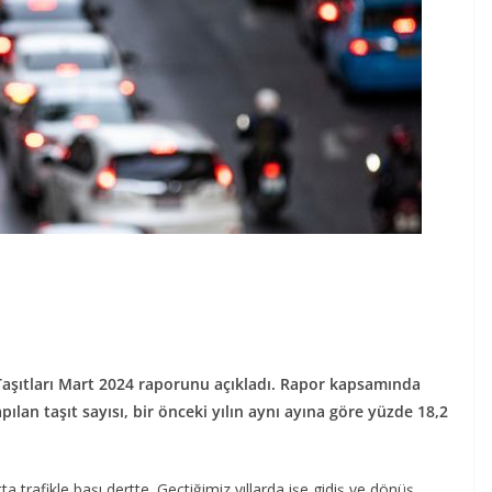
 Taşıtları Mart 2024 raporunu açıkladı. Rapor kapsamında
pılan taşıt sayısı, bir önceki yılın aynı ayına göre yüzde 18,2
a trafikle başı dertte. Geçtiğimiz yıllarda işe gidiş ve dönüş