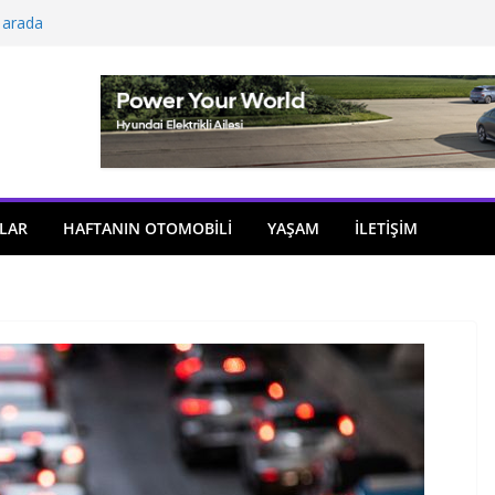
 arada
açıldı
i önemli atama
 model sayısı artıyor
ü
LAR
HAFTANIN OTOMOBILI
YAŞAM
İLETİŞİM