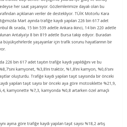
eredeyse her saat yaşanıyor. Gözlemlerimize dayalı olan bu
arafından açıklanan veriler de destekliyor. TÜİK Motorlu Kara
tığımızda Mart ayında trafiğe kaydı yapılan 226 bin 617 adet
anbul ilk sırada, 15 bin 539 adetle Ankara ikinci, 14 bin 220 adetle
lunan Antalya’yı 8 bin 819 adetle Bursa takip ediyor. Buradan
a büyükşehirlerde yaşayanlar için trafik sorunu hayatlarının bir
or.
 226 bin 617 adet taşıtın trafiğe kaydı yapıldığını ve bu
 %8,7’sini kamyonet, %3,8’ini traktör, %1,8’ini kamyon, %0,6’sını
ıtlar oluşturdu. Trafiğe kaydı yapılan taşıt sayısında bir önceki
kaydı yapılan taşıt sayısı bir önceki aya göre motosiklette %21,9,
5,4, kamyonette %7,3, kamyonda %0,8 artarken özel amaçlı
nı ayına göre trafiğe kaydı yapılan taşıt sayısı %18,2 artış