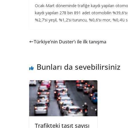
Ocak-Mart döneminde trafiğe kaydı yapılan otomobi
kaydı yapılan 278 bin 891 adet otomobilin %39,6’sı 
%2,7’si yeşil, %1,2’si turuncu, %0,6’sı mor, %0,4’ü sa
Türkiye’nin Duster’ı ile ilk tanışma
Bunları da sevebilirsiniz
Trafikteki taşıt sayısı