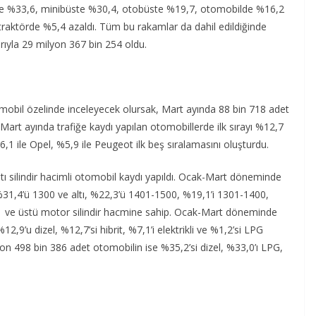
ette %33,6, minibüste %30,4, otobüste %19,7, otomobilde %16,2
ktörde %5,4 azaldı. Tüm bu rakamlar da dahil edildiğinde
barıyla 29 milyon 367 bin 254 oldu.
mobil özelinde inceleyecek olursak, Mart ayında 88 bin 718 adet
 Mart ayında trafiğe kaydı yapılan otomobillerde ilk sırayı %12,7
%6,1 ile Opel, %5,9 ile Peugeot ilk beş sıralamasını oluşturdu.
ı silindir hacimli otomobil kaydı yapıldı. Ocak-Mart döneminde
%31,4’ü 1300 ve altı, %22,3’ü 1401-1500, %19,1’i 1301-1400,
1 ve üstü motor silindir hacmine sahip. Ocak-Mart döneminde
2,9’u dizel, %12,7’si hibrit, %7,1’i elektrikli ve %1,2’si LPG
milyon 498 bin 386 adet otomobilin ise %35,2’si dizel, %33,0’ı LPG,