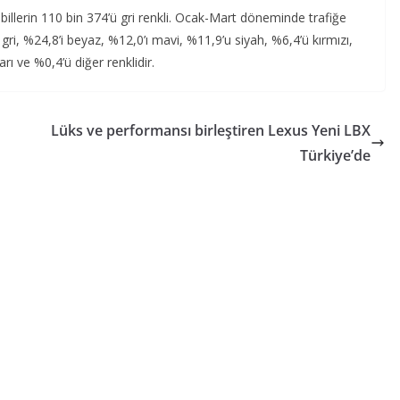
llerin 110 bin 374’ü gri renkli. Ocak-Mart döneminde trafiğe
gri, %24,8’i beyaz, %12,0’ı mavi, %11,9’u siyah, %6,4’ü kırmızı,
rı ve %0,4’ü diğer renklidir.
Lüks ve performansı birleştiren Lexus Yeni LBX
Türkiye’de