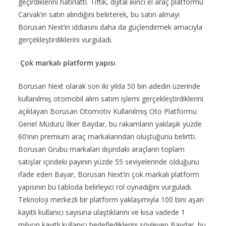
geçirdiklerini hatırlattı. Tiftik, dijital ikinci el araç platformu
Carvak’ın satın alındığını belirterek, bu satın almayı
Borusan Next’in iddiasını daha da güçlendirmek amacıyla
gerçekleştirdiklerini vurguladı.
Çok markalı platform yapısı
Borusan Next olarak son iki yılda 50 bin adedin üzerinde
kullanılmış otomobil alım satım işlemi gerçekleştirdiklerini
açıklayan Borusan Otomotiv Kullanılmış Oto Platformu
Genel Müdürü İlker Baydar, bu rakamların yaklaşık yüzde
60’ının premium araç markalarından oluştuğunu belirtti.
Borusan Grubu markaları dışındaki araçların toplam
satışlar içindeki payının yüzde 55 seviyelerinde olduğunu
ifade eden Bayar, Borusan Next’in çok markalı platform
yapısının bu tabloda belirleyici rol oynadığını vurguladı.
Teknoloji merkezli bir platform yaklaşımıyla 100 bini aşan
kayıtlı kullanıcı sayısına ulaştıklarını ve kısa vadede 1
milyon kayıtlı kullanıcı hedeflediklerini söyleyen Baydar, bu