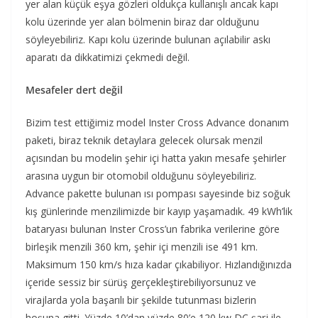
yer alan küçük eşya gözleri oldukça kullanışlı ancak kapı
kolu üzerinde yer alan bölmenin biraz dar olduğunu
söyleyebiliriz. Kapı kolu üzerinde bulunan açılabilir askı
aparatı da dikkatimizi çekmedi değil.
Mesafeler dert değil
Bizim test ettiğimiz model Inster Cross Advance donanım
paketi, biraz teknik detaylara gelecek olursak menzil
açısından bu modelin şehir içi hatta yakın mesafe şehirler
arasına uygun bir otomobil olduğunu söyleyebiliriz.
Advance pakette bulunan ısı pompası sayesinde biz soğuk
kış günlerinde menzilimizde bir kayıp yaşamadık. 49 kWh’lik
bataryası bulunan Inster Cross’un fabrika verilerine göre
birleşik menzili 360 km, şehir içi menzili ise 491 km.
Maksimum 150 km/s hıza kadar çıkabiliyor. Hızlandığınızda
içeride sessiz bir sürüş gerçekleştirebiliyorsunuz ve
virajlarda yola başarılı bir şekilde tutunması bizlerin
hoşuna gitti. Yüzde 10’dan yüzde 80’e 120 kw DC şarj ile