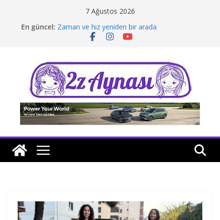
Skip
7 Ağustos 2026
to
En güncel:
Zaman ve hız yeniden bir arada
content
Borusan Next Bodrum’da açıldı
Stellantis Yönetiminde iki önemli atama
Hafif ticaride yerli üretim model sayısı artıyor
Tatil rotasında test sürüşü