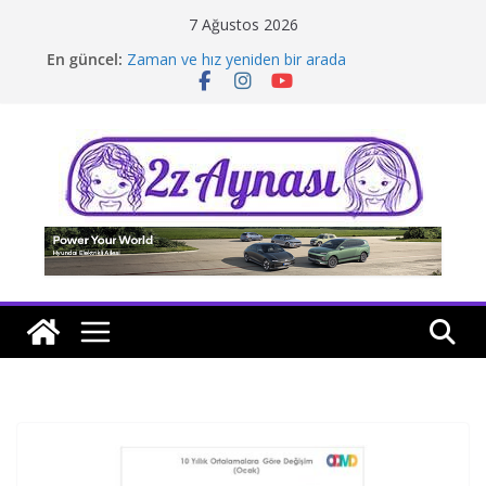
Skip
7 Ağustos 2026
to
En güncel:
Zaman ve hız yeniden bir arada
content
Borusan Next Bodrum’da açıldı
Stellantis Yönetiminde iki önemli atama
Hafif ticaride yerli üretim model sayısı artıyor
Tatil rotasında test sürüşü