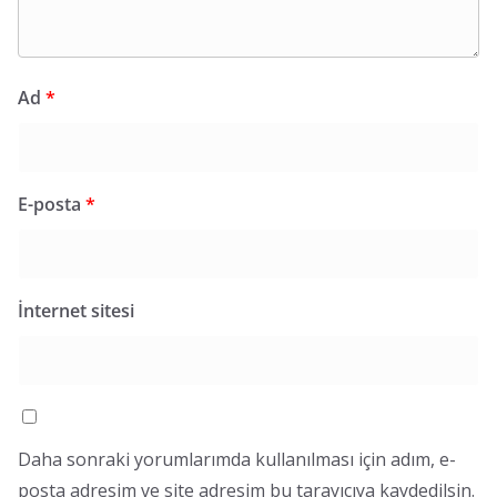
Ad
*
E-posta
*
İnternet sitesi
Daha sonraki yorumlarımda kullanılması için adım, e-
posta adresim ve site adresim bu tarayıcıya kaydedilsin.