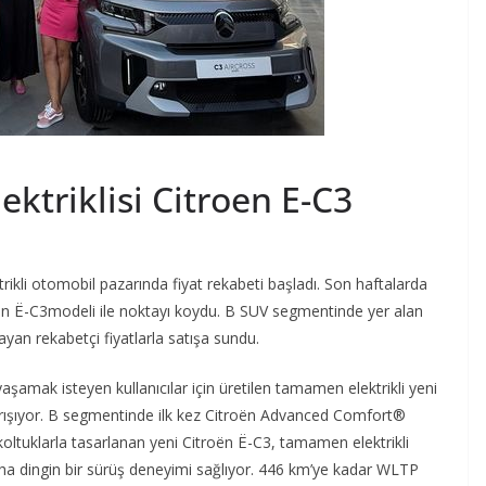
ektriklisi Citroen E-C3
ikli otomobil pazarında fiyat rekabeti başladı. Son haftalarda
troen Ë-C3modeli ile noktayı koydu. B SUV segmentinde yer alan
yan rekabetçi fiyatlarla satışa sundu.
a yaşamak isteyen kullanıcılar için üretilen tamamen elektrikli yeni
ayrışıyor. B segmentinde ilk kez Citroën Advanced Comfort®
tuklarla tasarlanan yeni Citroën Ë-C3, tamamen elektrikli
k daha dingin bir sürüş deneyimi sağlıyor. 446 km’ye kadar WLTP