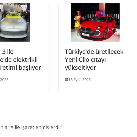
3 ile
Türkiye’de üretilecek
e’de elektrikli
Yeni Clio çıtayı
retimi başlıyor
yükseltiyor
 2025
13 Eylül 2025
anlar
*
ile işaretlenmişlerdir