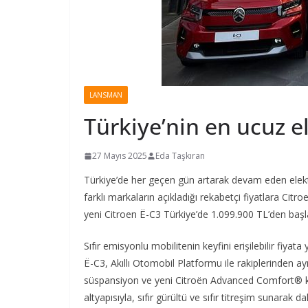
LANSMAN
Türkiye’nin en ucuz el
27 Mayıs 2025
Eda Taşkıran
Türkiye’de her geçen gün artarak devam eden elektr
farklı markaların açıkladığı rekabetçi fiyatlara Ci
yeni Citroen Ë-C3 Türkiye’de 1.099.900 TL’den başla
Sıfır emisyonlu mobilitenin keyfini erişilebilir fiyat
Ë-C3, Akıllı Otomobil Platformu ile rakiplerinden 
süspansiyon ve yeni Citroën Advanced Comfort® kol
altyapısıyla, sıfır gürültü ve sıfır titreşim sunara