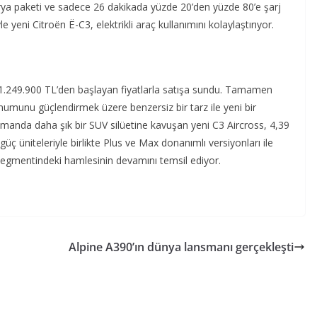
rya paketi ve sadece 26 dakikada yüzde 20’den yüzde 80’e şarj
 yeni Citroën Ë-C3, elektrikli araç kullanımını kolaylaştırıyor.
e 1.249.900 TL’den başlayan fiyatlarla satışa sundu. Tamamen
umunu güçlendirmek üzere benzersiz bir tarz ile yeni bir
manda daha şık bir SUV silüetine kavuşan yeni C3 Aircross, 4,39
üç üniteleriyle birlikte Plus ve Max donanımlı versiyonları ile
 segmentindeki hamlesinin devamını temsil ediyor.
Alpine A390’ın dünya lansmanı gerçekleşti