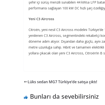
şehir içi sürüş menzili sunabilen 44 kWsa LFP bata
performansı sağlayan 100 kW DC hızlı şarj özelliğiyle
Yeni C3 Aircross
Citroën, yeni nesil C3 Aircross modelini Türkiye’d
yenilenen C3 Aircross, segmentindeki rekabetçi kon
döneme adım atıyor. Dışarıdan daha güçlü, aynı za
metre uzunluğa sahip. Hibrit ve tamamen elektrikli g
yollara çıkacak olan yeni C3 Aircross, Citroën’in B
Lüks sedan MG7 Türkiye’de satışa çıktı!
Bunları da sevebilirsiniz