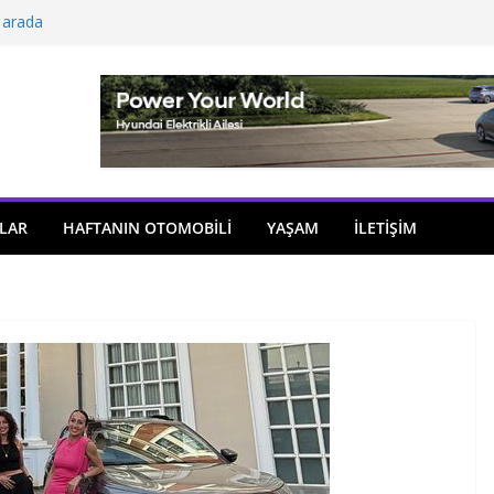
 arada
açıldı
i önemli atama
 model sayısı artıyor
ü
LAR
HAFTANIN OTOMOBILI
YAŞAM
İLETİŞİM