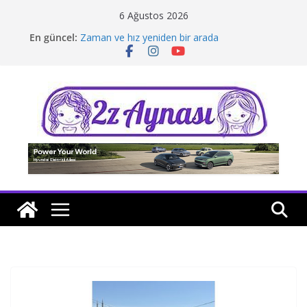
Skip
6 Ağustos 2026
to
En güncel:
Zaman ve hız yeniden bir arada
content
Borusan Next Bodrum’da açıldı
Stellantis Yönetiminde iki önemli atama
Hafif ticaride yerli üretim model sayısı artıyor
Tatil rotasında test sürüşü