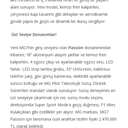
alanı sunuyor. Yeni model, kırmızı fren kaliperleri,
çerçevesiz kapı tasarımı gibi detayları ve aerodinamik
gövde yapısı ile güçlü ve dinamik bir duruş sergiliyor.
Üst Seviye Donanımlar!
Yeni MG7’nin giriş seviyesi olan
Passion
donanımından
itibaren; 18” alüminyum alaşım jantlar ve kırmızı fren
kaliperleri, 4 egzoz çıkışı ve ayarlanabilir egzoz sesi, LED
farlar, LED stop lamba grubu, 33’’ UniScreen, kablosuz
telefon şarjı, geri görüş kamerası, elektrikli ayarlanabilir
sürücü koltuğu ve MG Pilot Teknolojik Sürüş Destek
Sistemleri standart olarak sunuluyor. Sürüş deneyimini en
üst seviyeye çıkartmak için ise; sürüş modu seçimi,
direksiyonda Super Sport Mode’a geçiş düğmesi, F1 Vites
Kulakçıkları gibi özellikler yer alıyor. MG markası, MG7
Passion için lansmana özel anahtar teslim fiyatı 2.470.000
TL olarak belirledi.