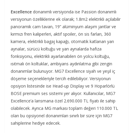
Excellence
donanımlı versiyonda ise Passion donanımlı
versiyonun özelliklerine ek olarak; 1.8m2 elektrikli açılabilir
panoramik cam tavan, 19” alüminyum alaşım jantlar ve
kırmızı fren kaliperleri, aktif spoiler, ön sis farları, 360
kamera, elektrikli bagaj kapağı, otomatik katlanan yan
aynalar, sürücü koltuğu ve yan aynalarda hafıza
fonksiyonu, elektrikli ayarlanabilen ön yolcu koltuğu,
ısıtmalı ön koltuklar, ambiyans aydınlatma gibi zengin
donanımlar bulunuyor. MG7 Excellence siyah ve yeşil iç
döşeme seçenekleriyle tercih edilebiliyor. Versiyonun
opsiyon listesinde ise Head-up Display ve 9 Hoparlörlü
BOSE premium ses sistemi yer alıyor. Kullanıcılar, MG7
Excellence’a lansmana özel 2.690.000 TL fiyatı ile sahip
olabilecek. Ayrıca MG markası toplam değeri 110.000 TL
olan bu opsiyonel donanımları sınırlı bir süre için MG7
sahiplerine hediye edecek.