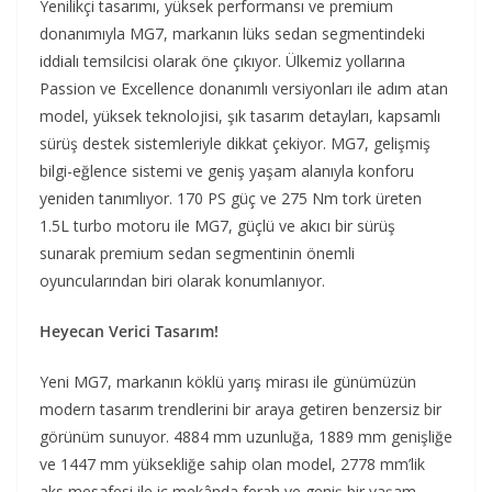
Yenilikçi tasarımı, yüksek performansı ve premium
donanımıyla MG7, markanın lüks sedan segmentindeki
iddialı temsilcisi olarak öne çıkıyor. Ülkemiz yollarına
Passion ve Excellence donanımlı versiyonları ile adım atan
model, yüksek teknolojisi, şık tasarım detayları, kapsamlı
sürüş destek sistemleriyle dikkat çekiyor. MG7, gelişmiş
bilgi-eğlence sistemi ve geniş yaşam alanıyla konforu
yeniden tanımlıyor. 170 PS güç ve 275 Nm tork üreten
1.5L turbo motoru ile MG7, güçlü ve akıcı bir sürüş
sunarak premium sedan segmentinin önemli
oyuncularından biri olarak konumlanıyor.
Heyecan Verici Tasarım!
Yeni MG7, markanın köklü yarış mirası ile günümüzün
modern tasarım trendlerini bir araya getiren benzersiz bir
görünüm sunuyor. 4884 mm uzunluğa, 1889 mm genişliğe
ve 1447 mm yüksekliğe sahip olan model, 2778 mm’lik
aks mesafesi ile iç mekânda ferah ve geniş bir yaşam