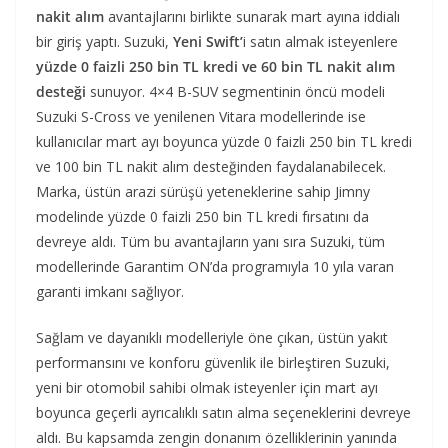
nakit alım
avantajlarını birlikte sunarak mart ayına iddialı
bir giriş yaptı. Suzuki,
Yeni Swift’
i satın almak isteyenlere
yüzde 0 faizli 250 bin TL kredi ve 60 bin TL nakit alım
desteği
sunuyor. 4×4 B-SUV segmentinin öncü modeli
Suzuki S-Cross ve yenilenen Vitara modellerinde ise
kullanıcılar mart ayı boyunca yüzde 0 faizli 250 bin TL kredi
ve 100 bin TL nakit alım desteğinden faydalanabilecek.
Marka, üstün arazi sürüşü yeteneklerine sahip Jimny
modelinde yüzde 0 faizli 250 bin TL kredi fırsatını da
devreye aldı. Tüm bu avantajların yanı sıra Suzuki, tüm
modellerinde Garantim ON’da programıyla 10 yıla varan
garanti imkanı sağlıyor.
Sağlam ve dayanıklı modelleriyle öne çıkan, üstün yakıt
performansını ve konforu güvenlik ile birleştiren Suzuki,
yeni bir otomobil sahibi olmak isteyenler için mart ayı
boyunca geçerli ayrıcalıklı satın alma seçeneklerini devreye
aldı. Bu kapsamda zengin donanım özelliklerinin yanında