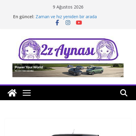
Skip
9 Ağustos 2026
to
En güncel:
Zaman ve hız yeniden bir arada
content
Borusan Next Bodrum’da açıldı
Stellantis Yönetiminde iki önemli atama
Hafif ticaride yerli üretim model sayısı artıyor
Tatil rotasında test sürüşü