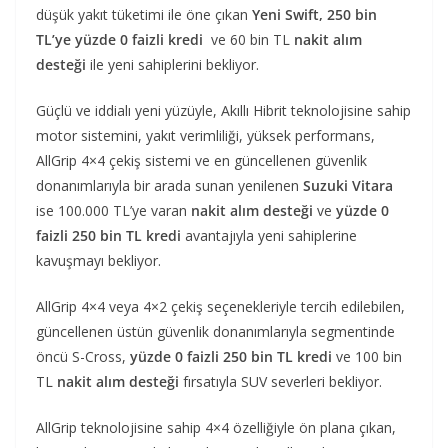
düşük yakıt tüketimi ile öne çıkan
Yeni
Swift,
250 bin
TL’ye yüzde 0 faizli kredi
ve 60 bin TL
nakit alım
desteği
ile yeni sahiplerini bekliyor.
Güçlü ve iddialı yeni yüzüyle, Akıllı Hibrit teknolojisine sahip
motor sistemini, yakıt verimliliği, yüksek performans,
AllGrip 4×4 çekiş sistemi ve en güncellenen güvenlik
donanımlarıyla bir arada sunan yenilenen
Suzuki Vitara
ise 100.000 TL’ye varan
nakit alım desteği
ve
yüzde
0
faizli 250 bin TL kredi
avantajıyla yeni sahiplerine
kavuşmayı bekliyor.
AllGrip 4×4 veya 4×2 çekiş seçenekleriyle tercih edilebilen,
güncellenen üstün güvenlik donanımlarıyla segmentinde
öncü S-Cross,
yüzde 0 faizli 250 bin TL kredi
ve 100 bin
TL
nakit alım desteği
fırsatıyla SUV severleri bekliyor.
AllGrip teknolojisine sahip 4×4 özelliğiyle ön plana çıkan,