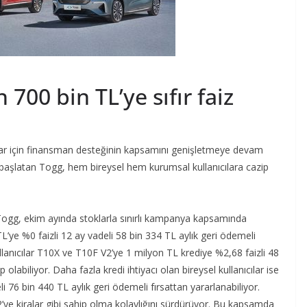
 700 bin TL’ye sıfır faiz
lar için finansman desteğinin kapsamını genişletmeye devam
 başlatan Togg, hem bireysel hem kurumsal kullanıcılara cazip
 Togg, ekim ayında stoklarla sınırlı kampanya kapsamında
TL’ye %0 faizli 12 ay vadeli 58 bin 334 TL aylık geri ödemeli
llanıcılar T10X ve T10F V2’ye 1 milyon TL krediye %2,68 faizli 48
olabiliyor. Daha fazla kredi ihtiyacı olan bireysel kullanıcılar ise
i 76 bin 440 TL aylık geri ödemeli fırsattan yararlanabiliyor.
’ye kiralar gibi sahip olma kolaylığını sürdürüyor. Bu kapsamda