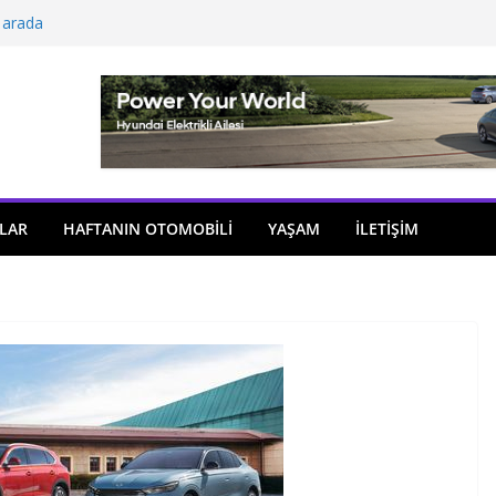
 arada
açıldı
i önemli atama
 model sayısı artıyor
ü
LAR
HAFTANIN OTOMOBILI
YAŞAM
İLETİŞİM