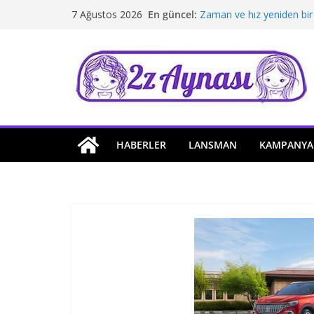
Skip
En güncel:
Zaman ve hız yeniden bir
7 Ağustos 2026
to
Borusan Next Bodrum’da 
Stellantis Yönetiminde ik
content
Hafif ticaride yerli üretim
Tatil rotasında test sürüş
HABERLER
LANSMAN
KAMPANYA