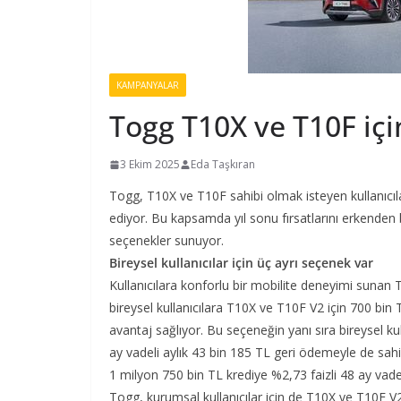
KAMPANYALAR
Togg T10X ve T10F için
3 Ekim 2025
Eda Taşkıran
Togg, T10X ve T10F sahibi olmak isteyen kullanıcı
ediyor. Bu kapsamda yıl sonu fırsatlarını erkenden
seçenekler sunuyor.
Bireysel kullanıcılar için üç ayrı seçenek var
Kullanıcılara konforlu bir mobilite deneyimi sunan
bireysel kullanıcılara T10X ve T10F V2 için 700 bin 
avantaj sağlıyor. Bu seçeneğin yanı sıra bireysel ku
ay vadeli aylık 43 bin 185 TL geri ödemeyle de sahip 
1 milyon 750 bin TL krediye %2,73 faizli 48 ay vadel
Togg, kurumsal kullanıcılar için de T10X ve T10F V2