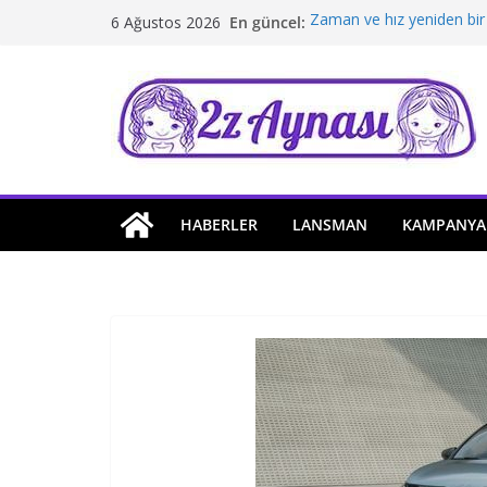
Skip
En güncel:
Zaman ve hız yeniden bir
6 Ağustos 2026
to
Borusan Next Bodrum’da 
Stellantis Yönetiminde ik
content
Hafif ticaride yerli üretim
Tatil rotasında test sürüş
HABERLER
LANSMAN
KAMPANYA