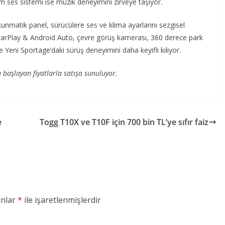
es sistemi ise müzik deneyimini zirveye taşıyor.
unmatik panel, sürücülere ses ve klima ayarlarını sezgisel
arPlay & Android Auto, çevre görüş kamerası, 360 derece park
e Yeni Sportage’daki sürüş deneyimini daha keyifli kılıyor.
 başlayan fiyatlarla satışa sunuluyor.
e
Togg T10X ve T10F için 700 bin TL’ye sıfır faiz
anlar
*
ile işaretlenmişlerdir