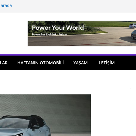
 arada
açıldı
i önemli atama
 model sayısı artıyor
ü
LAR
HAFTANIN OTOMOBILI
YAŞAM
İLETİŞİM