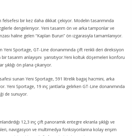
rım felsefesi bir kez daha dikkat çekiyor. Modelin tasarımında
gilerle dengeleniyor. Yeni tasarım ön ve arka tamponlar ve
mzası haline gelen “Kaplan Burun” ön ızgarasıyla tamamlanıyor.
 Yeni Sportage, GT-Line donanımında çift renkli deri direksiyon
 bir tasarım anlayışını yansıtıyor.Yeni koltuk döşemeleri konforu
r şıklığı ön plana çıkarıyor.
fesi sunan Yeni Sportage, 591 litrelik bagaj hacmini, arka
liyor. Yeni Sportage, 19 inç jantlarla gelirken GT-Line donanımında
ği de sunuyor.
ndırdığı 12,3 inç çift panoramik entegre ekranla şıklığı ve
emleri, navigasyon ve multimedya fonksiyonlarına kolay erişim