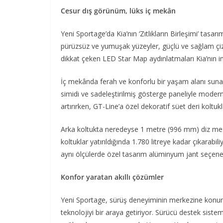
Cesur dış görünüm, lüks iç mekân
Yeni Sportage’da Kia’nın ‘Zıtlıkların Birleşimi’ tasa
pürüzsüz ve yumuşak yüzeyler, güçlü ve sağlam çiz
dikkat çeken LED Star Map aydınlatmaları Kia’nın i
İç mekânda ferah ve konforlu bir yaşam alanı sunan
simidi ve sadeleştirilmiş gösterge paneliyle modern
artırırken, GT-Line’a özel dekoratif süet deri koltukla
Arka koltukta neredeyse 1 metre (996 mm) diz mesa
koltuklar yatırıldığında 1.780 litreye kadar çıkarabi
aynı ölçülerde özel tasarım alüminyum jant seçene
Konfor yaratan akıllı çözümler
Yeni Sportage, sürüş deneyiminin merkezine konumla
teknolojiyi bir araya getiriyor. Sürücü destek sist