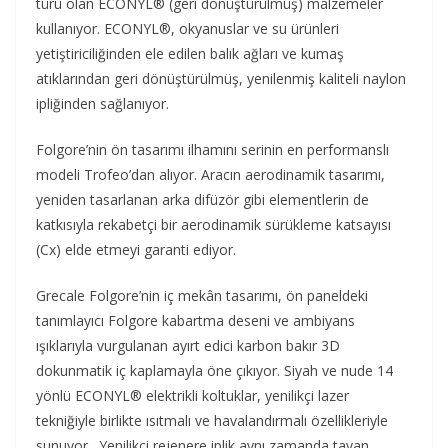
türü olan ECONYL® (geri dönüştürülmüş) malzemeler
kullanıyor. ECONYL®, okyanuslar ve su ürünleri
yetiştiriciliğinden ele edilen balık ağları ve kumaş
atıklarından geri dönüştürülmüş, yenilenmiş kaliteli naylon
ipliğinden sağlanıyor.
Folgore’nin ön tasarımı ilhamını serinin en performanslı
modeli Trofeo’dan alıyor. Aracın aerodinamik tasarımı,
yeniden tasarlanan arka difüzör gibi elementlerin de
katkısıyla rekabetçi bir aerodinamik sürükleme katsayısı
(Cx) elde etmeyi garanti ediyor.
Grecale Folgore’nin iç mekân tasarımı, ön paneldeki
tanımlayıcı Folgore kabartma deseni ve ambiyans
ışıklarıyla vurgulanan ayırt edici karbon bakır 3D
dokunmatik iç kaplamayla öne çıkıyor. Siyah ve nude 14
yönlü ECONYL® elektrikli koltuklar, yenilikçi lazer
tekniğiyle birlikte ısıtmalı ve havalandırmalı özellikleriyle
sunuyor. Yenilikçi rejenere iplik aynı zamanda tavan