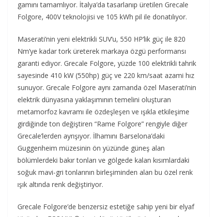
gamını tamamlıyor. İtalya’da tasarlanıp üretilen Grecale
Folgore, 400V teknolojisi ve 105 kWh pil ile donatılıyor.
Maserati’nin yeni elektrikli SUV’u, 550 HP’lik güç ile 820
Nm’ye kadar tork üreterek markaya özgü performansı
garanti ediyor. Grecale Folgore, yüzde 100 elektrikli tahrik
sayesinde 410 kW (550hp) güç ve 220 km/saat azami hız
sunuyor. Grecale Folgore aynı zamanda özel Maserati’nin
elektrik dünyasına yaklaşımının temelini oluşturan
metamorfoz kavramı ile özdeşleşen ve ışıkla etkileşime
girdiğinde ton değiştiren “Rame Folgore” rengiyle diğer
Grecale’lerden ayrışıyor. İlhamını Barselona’daki
Guggenheim müzesinin ön yüzünde güneş alan
bölümlerdeki bakır tonları ve gölgede kalan kısımlardaki
soğuk mavi-gri tonlarının birleşiminden alan bu özel renk
ışık altında renk değiştiriyor.
Grecale Folgore’de benzersiz estetiğe sahip yeni bir elyaf