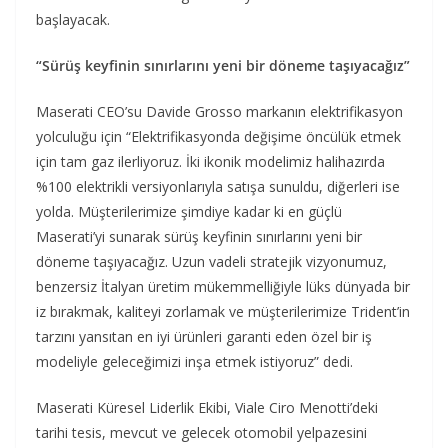
başlayacak.
“Sürüş keyfinin sınırlarını yeni bir döneme taşıyacağız”
Maserati CEO’su Davide Grosso markanın elektrifikasyon
yolculuğu için “Elektrifikasyonda değişime öncülük etmek
için tam gaz ilerliyoruz. İki ikonik modelimiz halihazırda
%100 elektrikli versiyonlarıyla satışa sunuldu, diğerleri ise
yolda. Müşterilerimize şimdiye kadar ki en güçlü
Maserati’yi sunarak sürüş keyfinin sınırlarını yeni bir
döneme taşıyacağız. Uzun vadeli stratejik vizyonumuz,
benzersiz İtalyan üretim mükemmelliğiyle lüks dünyada bir
iz bırakmak, kaliteyi zorlamak ve müşterilerimize Trident’in
tarzını yansıtan en iyi ürünleri garanti eden özel bir iş
modeliyle geleceğimizi inşa etmek istiyoruz” dedi.
Maserati Küresel Liderlik Ekibi, Viale Ciro Menotti’deki
tarihi tesis, mevcut ve gelecek otomobil yelpazesini