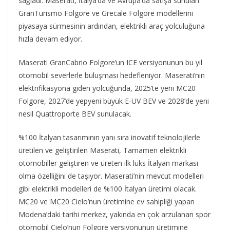
sağladı. Maserati, İtalya’da ve Avrupa’da satışa sunulan
GranTurismo Folgore ve Grecale Folgore modellerini
piyasaya sürmesinin ardından, elektrikli araç yolculuğuna
hızla devam ediyor.
Maserati GranCabrio Folgore’un ICE versiyonunun bu yıl
otomobil severlerle buluşması hedefleniyor. Maserati’nin
elektrifikasyona giden yolcuğunda, 2025’te yeni MC20
Folgore, 2027’de yepyeni büyük E-UV BEV ve 2028’de yeni
nesil Quattroporte BEV sunulacak.
%100 İtalyan tasarımının yanı sıra inovatif teknolojilerle
üretilen ve geliştirilen Maserati, Tamamen elektrikli
otomobiller geliştiren ve üreten ilk lüks İtalyan markası
olma özelliğini de taşıyor. Maserati’nin mevcut modelleri
gibi elektrikli modelleri de %100 İtalyan üretimi olacak.
MC20 ve MC20 Cielo’nun üretimine ev sahipliği yapan
Modena’daki tarihi merkez, yakında en çok arzulanan spor
otomobil Cielo’nun Folgore versiyonunun üretimine