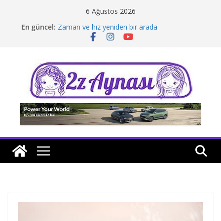
Skip
6 Ağustos 2026
to
En güncel:
Zaman ve hız yeniden bir arada
content
Borusan Next Bodrum’da açıldı
Stellantis Yönetiminde iki önemli atama
Hafif ticaride yerli üretim model sayısı artıyor
Tatil rotasında test sürüşü