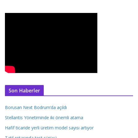
Son Haberler
Borusan Next Bodrum’da açıldı
Stellantis Yönetiminde iki önemli atama
Hafif ticaride yerli üretim model sayısı artıyor
Tatil rotasında test sürüşü