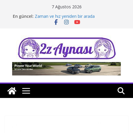
Skip
7 Ağustos 2026
to
En güncel:
Zaman ve hız yeniden bir arada
content
Borusan Next Bodrum’da açıldı
Stellantis Yönetiminde iki önemli atama
Hafif ticaride yerli üretim model sayısı artıyor
Tatil rotasında test sürüşü