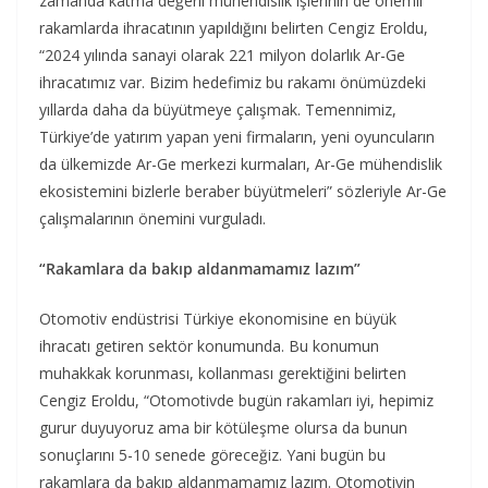
zamanda katma değerli mühendislik işlerinin de önemli
rakamlarda ihracatının yapıldığını belirten Cengiz Eroldu,
“2024 yılında sanayi olarak 221 milyon dolarlık Ar-Ge
ihracatımız var. Bizim hedefimiz bu rakamı önümüzdeki
yıllarda daha da büyütmeye çalışmak. Temennimiz,
Türkiye’de yatırım yapan yeni firmaların, yeni oyuncuların
da ülkemizde Ar-Ge merkezi kurmaları, Ar-Ge mühendislik
ekosistemini bizlerle beraber büyütmeleri” sözleriyle Ar-Ge
çalışmalarının önemini vurguladı.
“Rakamlara da bakıp aldanmamamız lazım”
Otomotiv endüstrisi Türkiye ekonomisine en büyük
ihracatı getiren sektör konumunda. Bu konumun
muhakkak korunması, kollanması gerektiğini belirten
Cengiz Eroldu, “Otomotivde bugün rakamları iyi, hepimiz
gurur duyuyoruz ama bir kötüleşme olursa da bunun
sonuçlarını 5-10 senede göreceğiz. Yani bugün bu
rakamlara da bakıp aldanmamamız lazım. Otomotivin