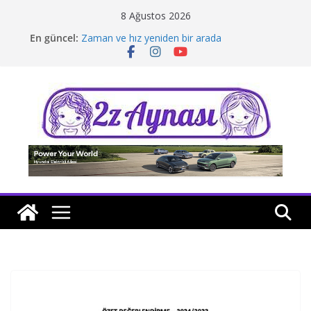
Skip
8 Ağustos 2026
to
En güncel:
Zaman ve hız yeniden bir arada
content
Borusan Next Bodrum’da açıldı
Stellantis Yönetiminde iki önemli atama
Hafif ticaride yerli üretim model sayısı artıyor
Tatil rotasında test sürüşü