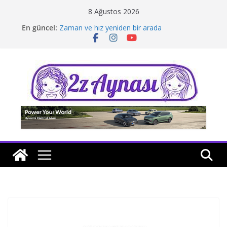
Skip
8 Ağustos 2026
to
En güncel:
Zaman ve hız yeniden bir arada
content
Borusan Next Bodrum’da açıldı
Stellantis Yönetiminde iki önemli atama
Hafif ticaride yerli üretim model sayısı artıyor
Tatil rotasında test sürüşü