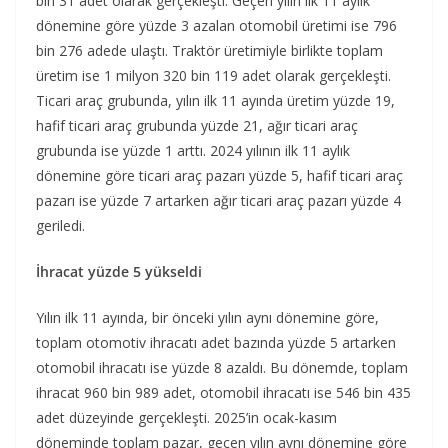
bin 31 adet olarak gerçekleşti. Geçen yılın ilk 11 aylık
dönemine göre yüzde 3 azalan otomobil üretimi ise 796
bin 276 adede ulaştı. Traktör üretimiyle birlikte toplam
üretim ise 1 milyon 320 bin 119 adet olarak gerçekleşti.
Ticari araç grubunda, yılın ilk 11 ayında üretim yüzde 19,
hafif ticari araç grubunda yüzde 21, ağır ticari araç
grubunda ise yüzde 1 arttı. 2024 yılının ilk 11 aylık
dönemine göre ticari araç pazarı yüzde 5, hafif ticari araç
pazarı ise yüzde 7 artarken ağır ticari araç pazarı yüzde 4
geriledi.
İhracat yüzde 5 yükseldi
Yılın ilk 11 ayında, bir önceki yılın aynı dönemine göre,
toplam otomotiv ihracatı adet bazında yüzde 5 artarken
otomobil ihracatı ise yüzde 8 azaldı. Bu dönemde, toplam
ihracat 960 bin 989 adet, otomobil ihracatı ise 546 bin 435
adet düzeyinde gerçekleşti. 2025’in ocak-kasım
döneminde toplam pazar, geçen yılın aynı dönemine göre