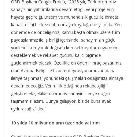
OSD Başkanı Cengiz Eroldu, “2025 yılı, Türk otomotiv
sanayisinin yatırımlarına devam ettiği, yeni projelerini
hayata geçirdiği, üretim ve mühendislik gücü ile ihracat
kapasitesini bir kez daha ortaya koyduğu bir yıl oldu. Yeni
dönemde de önceliğimiz, kamu başta olmak üzere tüm
paydaşlarımız ile iş birliği içerisinde, sanayimizin güçlü
yönlerini koruyarak değişen küresel koşullara uyumunu
desteklemek ve rekabet gücünü kalıcı biçimde
güçlendirmek olacak. Özellikle en önemli ihraç pazarımız
olan Avrupa Birliği ile ticari entegrasyonumuzun daha
ileriye taşınması yönündeki çalışmaları odağımıza almaya
devam edeceğiz. Verimlilik odağında rekabetçiliği
geliştirecek şekilde otomotiv sanayini ileriye doğru
taşımamız lazım. Dünya gelişiyor, biz de buna ayak
uyduracağız” dedi.
10 yılda 10 milyar doların üzerinde yatırım
Genel Kurul’da konuşma yapan OSD Başkanı Cengiz