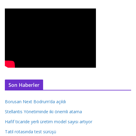
Son Haberler
Borusan Next Bodrum’da açıldı
Stellantis Yönetiminde iki önemli atama
Hafif ticaride yerli üretim model sayısı artıyor
Tatil rotasında test sürüşü