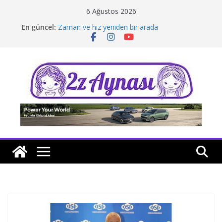
Skip
6 Ağustos 2026
to
En güncel:
Zaman ve hız yeniden bir arada
content
Borusan Next Bodrum’da açıldı
Stellantis Yönetiminde iki önemli atama
Hafif ticaride yerli üretim model sayısı artıyor
Tatil rotasında test sürüşü