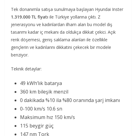
Tek donanımla satışa sunulmaya başlayan Hyundai Inster
1.319.000 TL fiyatı
ile Türkiye yollarına çıktı. Z
jenerasyonu ve kadınlardan ilham alan bu model dış
tasarımı kadar iç mekanı da oldukça dikkat çekici. Açık
renk döşemesi, geniş saklama alanları ile özellikle
gençlerin ve kadınlarını dikkatini çekecek bir modele
benziyor.
Teknik detaylar:
49 kWh’lık batarya
360 km bileşik menzil
0 dakikada %10 ila %80 oranında şarj imkanı
0-100 km/s 10.6 sn
Maksimum hız 150 km/s
115 beygir güç
147 nm Tork