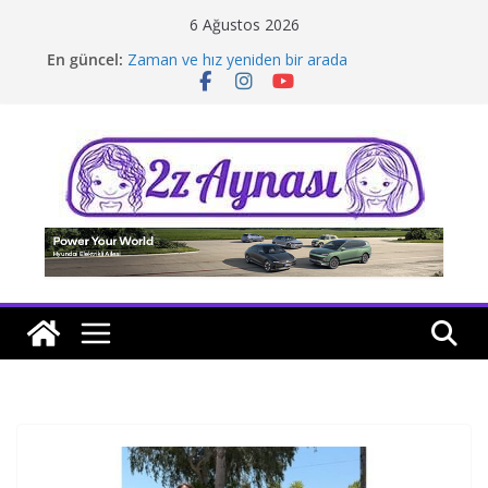
Skip
6 Ağustos 2026
to
En güncel:
Zaman ve hız yeniden bir arada
content
Borusan Next Bodrum’da açıldı
Stellantis Yönetiminde iki önemli atama
Hafif ticaride yerli üretim model sayısı artıyor
Tatil rotasında test sürüşü