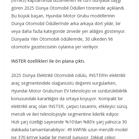
(NYIAS) kapsamında düzenlenen ve tüm dünyada saygı
gören 2025 Dünya Otomobil Ödülleri töreninde açıklandı.
Bu büyük başarı, Hyundai Motor Grubu modellerinin
Dünya Otomobil Ödülleri’nde arka arkaya dört yıldır, bir
veya daha fazla kategoride zirvede yer aldığını gösteriyor.
Dünyada Yılın Otomobili ödüllerinde, 30 ülkeden 96
otomotiv gazetecisinin oylarına yer veriliyor.
INSTER özellikleri ile ön plana çıktı.
2025 Dünya Elektrikli Otomobili ödülü, INSTER’ın elektrikli
araç segmentindeki olağanüstü değerini vurgularken,
Hyundai Motor Grubu’nun EV teknolojisi ve sürdürülebilirlik
konusundaki kararlılığını da ortaya koyuyor. Kompakt bir
elektrikli araç olan INSTER, çarpıcı tasarımı, etkileyici sürüş
menzili ve ileri teknolojisiyle segmentine liderlik ediyor.
Hızlı şarj özelliği sayesinde %10’dan %80’e şarj yalnızca 30
dakikada tamamlanabiliyor. 49 kWh’lik uzun menzilli model
ise 370 km’ye kadar bir menzil sunuyor. Dikkat çekici