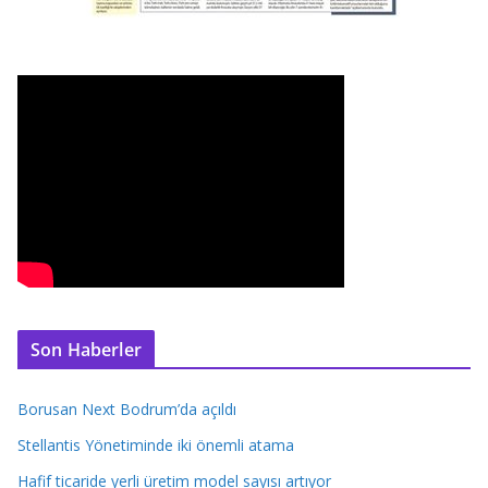
Son Haberler
Borusan Next Bodrum’da açıldı
Stellantis Yönetiminde iki önemli atama
Hafif ticaride yerli üretim model sayısı artıyor