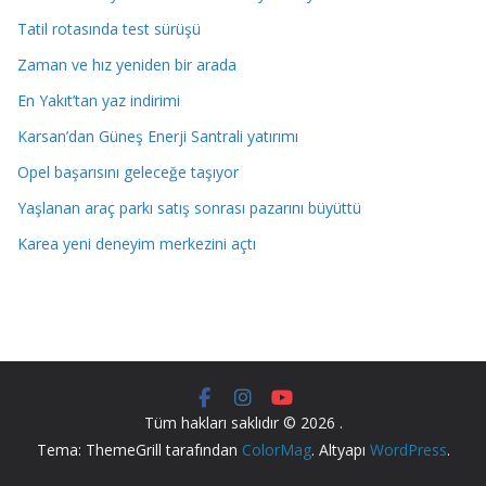
Tatil rotasında test sürüşü
Zaman ve hız yeniden bir arada
En Yakıt’tan yaz indirimi
Karsan’dan Güneş Enerji Santrali yatırımı
Opel başarısını geleceğe taşıyor
Yaşlanan araç parkı satış sonrası pazarını büyüttü
Karea yeni deneyim merkezini açtı
Tüm hakları saklıdır © 2026
.
Tema: ThemeGrill tarafından
ColorMag
. Altyapı
WordPress
.