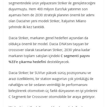
segmentindeki ürün yelpazesini Striker ile genişleteceğini
duyurmuştu. Hem 400 milyon Euro’luk yatırımın son
aşaması hem de 2030 stratejik planının önemli bir adımı
olan Dacia’nın yeni modeli Striker, İtalya’nın Milano
şehrinde ilk kez tanıtıldı.
Dacia Striker, markanın genel hedefleri açısından da
oldukça önemli bir model. Dacia DNA’sını taşıyan bir
crossover olarak tasarlanan Striker, 2030 yılına kadar
markanın toplam satışları içindeki
C segmenti payını
%33’e çıkarma hedefini
destekleyecek.
Dacia Striker; bir SUV’un yüksek sürüş pozisyonunu ve
arazi özelliklerini, bir station wagon’un çok yönlülüğü ile
rahatlığını ve bir sedanın verimliliği ile performansını
birleştirerek otomotivin üç farklı dünyasının en iyi yönlerini
C Segmenti bir Crossover otomobilde bir araya getiriyor.