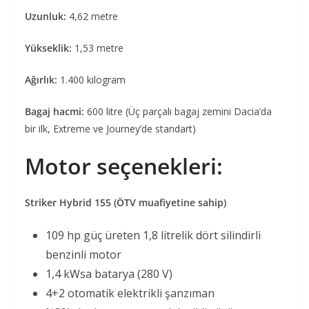
Uzunluk:
4,62 metre
Yükseklik:
1,53 metre
Ağırlık:
1.400 kilogram
Bagaj hacmi:
600 litre (Üç parçalı bagaj zemini Dacia’da
bir ilk, Extreme ve Journey’de standart)
Motor seçenekleri:
Striker Hybrid 155 (ÖTV muafiyetine sahip)
109 hp güç üreten 1,8 litrelik dört silindirli
benzinli motor
1,4 kWsa batarya (280 V)
4+2 otomatik elektrikli şanzıman