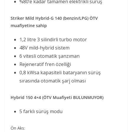
%80’e kadar tamamen elektrikli sürüş
Striker Mild Hybrid-G 140 (benzin/LPG) ÖTV
muafiyetine sahip
1,2 litre 3 silindirli turbo motor
48V mild-hybrid sistem
6 vitesli otomatik şanzıman
Rejeneratif fren özelliği
0,8 kWsa kapasiteli bataryanın sürüş
sırasında otomatik şarj olması
Hybrid 150 4×4 (ÖTV Muafiyeti BULUNMUYOR)
5 farklı sürüş modu
Ön Aks: