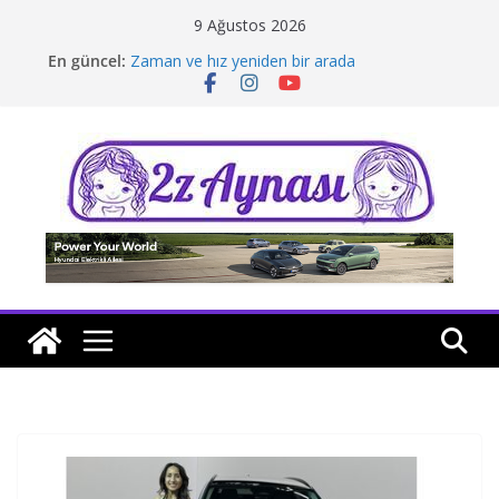
Skip
9 Ağustos 2026
to
En güncel:
Zaman ve hız yeniden bir arada
content
Borusan Next Bodrum’da açıldı
Stellantis Yönetiminde iki önemli atama
Hafif ticaride yerli üretim model sayısı artıyor
Tatil rotasında test sürüşü