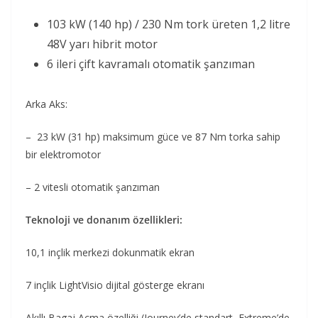
103 kW (140 hp) / 230 Nm tork üreten 1,2 litre
48V yarı hibrit motor
6 ileri çift kavramalı otomatik şanzıman
Arka Aks:
– 23 kW (31 hp) maksimum güce ve 87 Nm torka sahip
bir elektromotor
– 2 vitesli otomatik şanzıman
Teknoloji ve donanım özellikleri:
10,1 inçlik merkezi dokunmatik ekran
7 inçlik LightVisio dijital gösterge ekranı
Akıllı Bagaj Açma özelliği (Journey’de standart, Extreme’de