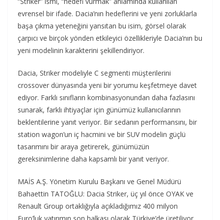
“Striker” ismi, “hedefi vurmak” anlamında kullanılan
evrensel bir ifade. Dacia’nın hedeflerini ve yeni zorluklarla
başa çıkma yeteneğini yansıtan bu isim, görsel olarak
çarpıcı ve birçok yönden etkileyici özellikleriyle Dacia’nın bu
yeni modelinin karakterini şekillendiriyor.
Dacia, Striker modeliyle C segmenti müşterilerini
crossover dünyasında yeni bir yorumu keşfetmeye davet
ediyor. Farklı sınıfların kombinasyonundan daha fazlasını
sunarak, farklı ihtiyaçlar için günümüz kullanıcılarının
beklentilerine yanıt veriyor. Bir sedanın performansını, bir
station wagon’un iç hacmini ve bir SUV modelin güçlü
tasarımını bir araya getirerek, günümüzün
gereksinimlerine daha kapsamlı bir yanıt veriyor.
MAİS A.Ş. Yönetim Kurulu Başkanı ve Genel Müdürü
Bahaettin TATOĞLU: Dacia Striker, üç yıl önce OYAK ve
Renault Group ortaklığıyla açıkladığımız 400 milyon
Euro’luk yatırımın son halkası olarak Türkiye’de üretiliyor.