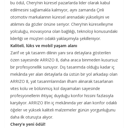
bu ödül, Chery’nin küresel pazarlarda lider olarak kabul
edilmesini sağlamakla kalmıyor, aynı zamanda Çinli
otomotiv markalarının küresel arenadaki yükselişini ve
atılımını da gözler önüne seriyor. Chery’nin küreselleşme
yolculuğu, inovasyona olan bağlılığı, teknoloji konusundaki
liderliği ve müşteri odaklı yaklaşımıyla şekilleniyor.
Kaliteli, lüks ve mobil yaşam alanı
Zarif ve şık tasarım dilinin yanı sıra detaylara gösterilen
özen sayesinde ARRIZO 8, daha araca binmeden kusursuz
bir profesyonellik sunuyor. Dış tasarımda olduğu kadar iç
mekânda yer alan detaylarla da üstün bir yol arkadaşı olan
ARRIZO 8, yat tasarımlarından ilham alınarak tasarlanan
vites kolu ve bölünmüş kol dayamaları sayesinde
profesyonellerin ihtiyaç duyduğu konfor hissini fazlasıyla
karşılıyor. ARRIZO 8’in iç mekânında yer alan konfor odaklı
öğeler ve yüksek kaliteli malzemeler günün yorgunluğunu
daha ilk oturuşta alıyor.
Chery’e yeni ödül!