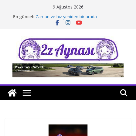
Skip
9 Ağustos 2026
to
En güncel:
Zaman ve hız yeniden bir arada
content
Borusan Next Bodrum’da açıldı
Stellantis Yönetiminde iki önemli atama
Hafif ticaride yerli üretim model sayısı artıyor
Tatil rotasında test sürüşü