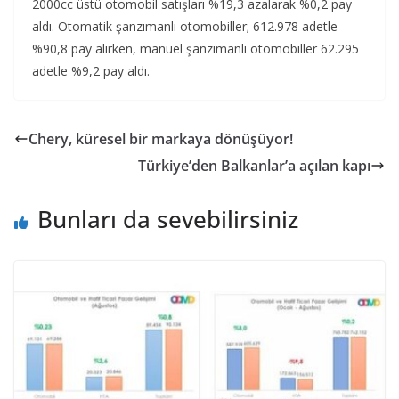
2000cc üstü otomobil satışları %19,3 azalarak %0,2 pay
aldı. Otomatik şanzımanlı otomobiller; 612.978 adetle
%90,8 pay alırken, manuel şanzımanlı otomobiller 62.295
adetle %9,2 pay aldı.
Chery, küresel bir markaya dönüşüyor!
Türkiye’den Balkanlar’a açılan kapı
Bunları da sevebilirsiniz