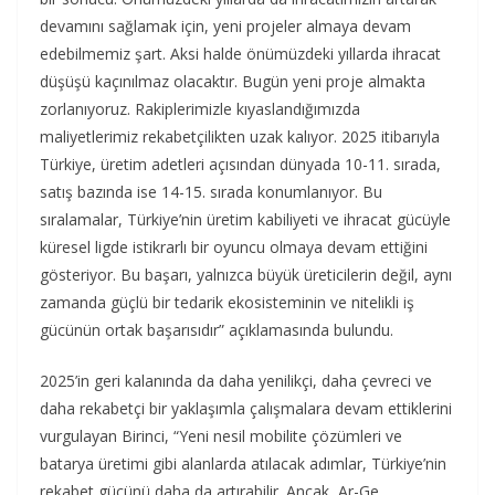
devamını sağlamak için, yeni projeler almaya devam
edebilmemiz şart. Aksi halde önümüzdeki yıllarda ihracat
düşüşü kaçınılmaz olacaktır. Bugün yeni proje almakta
zorlanıyoruz. Rakiplerimizle kıyaslandığımızda
maliyetlerimiz rekabetçilikten uzak kalıyor. 2025 itibarıyla
Türkiye, üretim adetleri açısından dünyada 10-11. sırada,
satış bazında ise 14-15. sırada konumlanıyor. Bu
sıralamalar, Türkiye’nin üretim kabiliyeti ve ihracat gücüyle
küresel ligde istikrarlı bir oyuncu olmaya devam ettiğini
gösteriyor. Bu başarı, yalnızca büyük üreticilerin değil, aynı
zamanda güçlü bir tedarik ekosisteminin ve nitelikli iş
gücünün ortak başarısıdır” açıklamasında bulundu.
2025’in geri kalanında da daha yenilikçi, daha çevreci ve
daha rekabetçi bir yaklaşımla çalışmalara devam ettiklerini
vurgulayan Birinci, “Yeni nesil mobilite çözümleri ve
batarya üretimi gibi alanlarda atılacak adımlar, Türkiye’nin
rekabet gücünü daha da artırabilir. Ancak, Ar-Ge