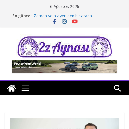
Skip
6 Ağustos 2026
to
En güncel:
Zaman ve hız yeniden bir arada
content
Borusan Next Bodrum’da açıldı
Stellantis Yönetiminde iki önemli atama
Hafif ticaride yerli üretim model sayısı artıyor
Tatil rotasında test sürüşü