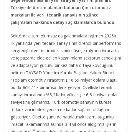
değerlendirmesinin yanı sıra yeni yatırım planları,
Türkiye’de üretim planları bulunan Çinli otomotiv
markaları ile yerli tedarik sanayisinin güncel
çalışmaları hakkında detaylı açıklamalarda bulundu.
Sektördeki tüm olumsuz dalgalanmalara rağmen 2025’in
ilk yarısında yerli tedarik sanayisinin dirençli bir performans
sergilediğini ve üretimdeki sınırlı düşüşe rağmen ihracatta
ve iç pazarda elde edilen kazanımların sektörün esnekliğini
ve adaptasyon gücünü bir kez daha ortaya koyduğunu
belirten TAYSAD Yönetim Kurulu Başkanı Yakup Birinci,
“Toplam otomotiv ihracatımız 16,59 milyar dolara ulaştı;
bu da %10,1’lik bir artışa denk geliyor. Özellikle tedarik
sanayi ihracatında %5,2’lik bir yükselişle 6,51 milyar dolar
seviyesine çıkmamız, Türk otomotiv sanayinin küresel
tedarik zincirindeki yerinin ne kadar sağlam olduğunu
gösteriyor. Elbette şunu da hatırlatmak lazım; bugünkü
ihracat rakamlarımız aslında 3-4 yıl önce aldığımız işlerin
bir sonucu. Önümüzdeki yıllarda da ihracatımızın artarak