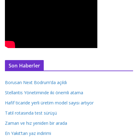
Son Haberler
Borusan Next Bodrum’da açıldı
Stellantis Yönetiminde iki önemli atama
Hafif ticaride yerli üretim model sayısı artıyor
Tatil rotasında test sürüşü
Zaman ve hız yeniden bir arada
En Yakıt’tan yaz indirimi