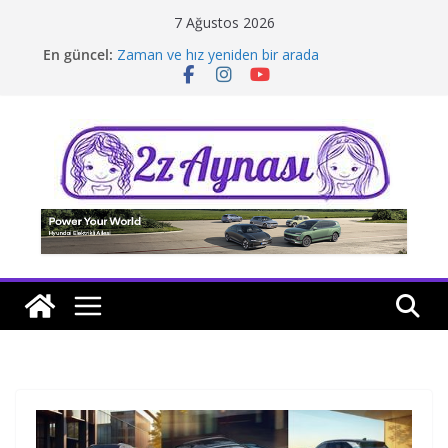
Skip
7 Ağustos 2026
to
En güncel:
Zaman ve hız yeniden bir arada
content
Borusan Next Bodrum’da açıldı
Stellantis Yönetiminde iki önemli atama
Hafif ticaride yerli üretim model sayısı artıyor
Tatil rotasında test sürüşü