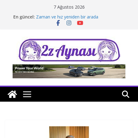
Skip
7 Ağustos 2026
to
En güncel:
Zaman ve hız yeniden bir arada
content
Borusan Next Bodrum’da açıldı
Stellantis Yönetiminde iki önemli atama
Hafif ticaride yerli üretim model sayısı artıyor
Tatil rotasında test sürüşü