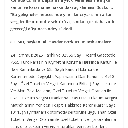
konuda Cumhurbaşkanı’na yetki verilmesi”ne ilişkin
kanun ve kararname hakkındaki açıklaması. Bozkurt,
“Bu gelişmeler neticesinde yılın ikinci yarısının artan
vergiler ile otomotiv sektörü açısından çok daha zorlu
geçeceği düşüncesindeyiz” dedi.
(ODMD) Başkanı Ali Haydar Bozkurt’un açıklamaları:
24 Temmuz 2025 Tarihli ve 32965 Sayılı Resmî Gazete’de
7555 Türk Parasının Kıymetini Koruma Hakkında Kanun ile
Bazı Kanunlarda ve 635 Sayılı Kanun Hükmünde
Kararnamede Değişiklik Yapılmasına Dair Kanun ile 4760
Sayılı Özel Tüketim Vergisi Kanununa Ekli (II) Sayılı Listede
Yer Alan Bazı Malların, Özel Tüketim Vergisi Oranları ile
Özel Tüketim Vergisi Oranlarına Esas Özel Tüketim Vergisi
Matrahlarının Yeniden Tespiti Hakkında Karar (Karar Sayısı:
10115) yayımlanarak otomotiv sektörüne uygulanan Özel
Tüketim Vergisi Oranları ile özel tüketim vergisi oranlarına
esas özel tüketim vergisi matrahları yeniden belirlendi.