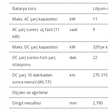
Batarya türü
Lityum-iy
Maks. AC şarj kapasitesi
kW
11
AC şarj süresi, üç fazlı (11
saat
9
kW)
Maks. DC şarj kapasitesi
kW
320’ye ka
DC şarj süresi-hızlı şarj
dak.
22
istasyonu
DC şarj: 10 dakikadan
km
275-315
sonra menzil (WLTP)
Ölçüler ve ağırlıklar
Dingil mesafesi
mm
2,790