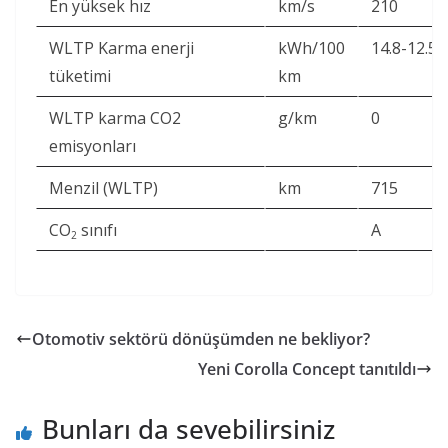
En yüksek hız
km/s
210
WLTP Karma enerji
kWh/100
14.8-12.5
tüketimi
km
WLTP karma CO2
g/km
0
emisyonları
Menzil (WLTP)
km
715
CO
sınıfı
A
2
Otomotiv sektörü dönüşümden ne bekliyor?
Yeni Corolla Concept tanıtıldı
Bunları da sevebilirsiniz