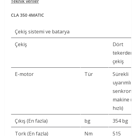
Teknik veriler
CLA 350 4MATIC
Çekiş sistemi ve batarya
Çekiş
Dört
tekerden
çekiş
E-motor
Tür
Sürekli
uyarımlı
senkron
makine (ik
hızlı)
Çıkış (En fazla)
bg
354 bg
Tork (En fazla)
Nm
515