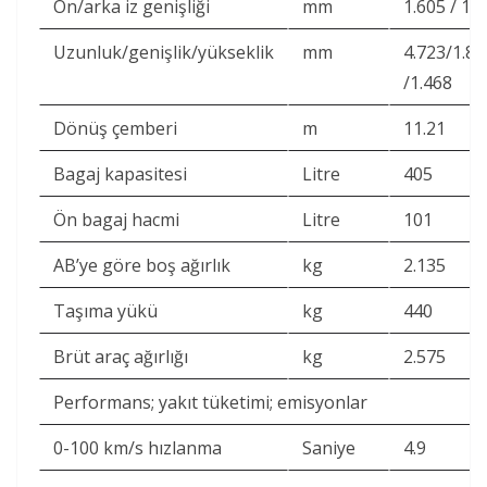
Ön/arka iz genişliği
mm
1.605 / 1.
Uzunluk/genişlik/yükseklik
mm
4.723/1.85
/1.468
Dönüş çemberi
m
11.21
Bagaj kapasitesi
Litre
405
Ön bagaj hacmi
Litre
101
AB’ye göre boş ağırlık
kg
2.135
Taşıma yükü
kg
440
Brüt araç ağırlığı
kg
2.575
Performans; yakıt tüketimi; emisyonlar
0-100 km/s hızlanma
Saniye
4.9