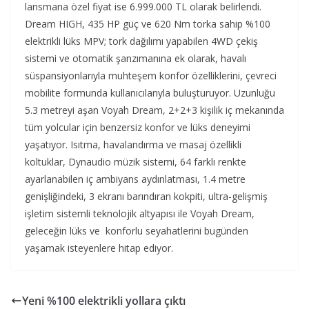
lansmana özel fiyat ise 6.999.000 TL olarak belirlendi.
Dream HIGH, 435 HP güç ve 620 Nm torka sahip %100
elektrikli lüks MPV; tork dağılımı yapabilen 4WD çekiş
sistemi ve otomatik şanzımanına ek olarak, havalı
süspansiyonlarıyla muhteşem konfor özelliklerini, çevreci
mobilite formunda kullanıcılarıyla buluşturuyor. Uzunluğu
5.3 metreyi aşan Voyah Dream, 2+2+3 kişilik iç mekanında
tüm yolcular için benzersiz konfor ve lüks deneyimi
yaşatıyor. Isıtma, havalandırma ve masaj özellikli
koltuklar, Dynaudio müzik sistemi, 64 farklı renkte
ayarlanabilen iç ambiyans aydınlatması, 1.4 metre
genişliğindeki, 3 ekranı barındıran kokpiti, ultra-gelişmiş
işletim sistemli teknolojik altyapısı ile Voyah Dream,
geleceğin lüks ve konforlu seyahatlerini bugünden
yaşamak isteyenlere hitap ediyor.
Yeni %100 elektrikli yollara çıktı