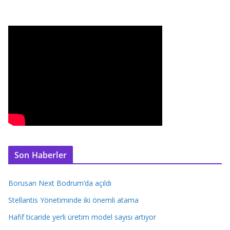
Son Haberler
Borusan Next Bodrum’da açıldı
Stellantis Yönetiminde iki önemli atama
Hafif ticaride yerli üretim model sayısı artıyor