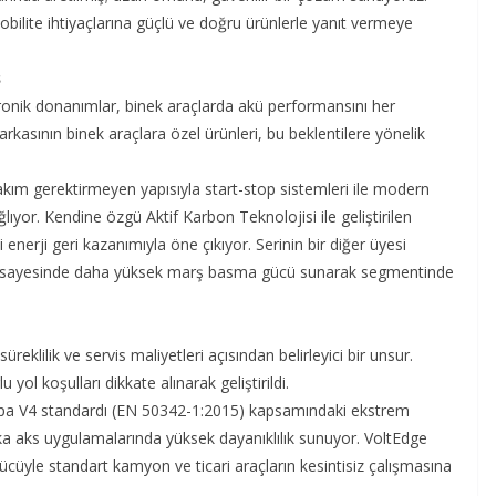
obilite ihtiyaçlarına güçlü ve doğru ürünlerle yanıt vermeye
s
ktronik donanımlar, binek araçlarda akü performansını her
rkasının binek araçlara özel ürünleri, bu beklentilere yönelik
m gerektirmeyen yapısıyla start-stop sistemleri ile modern
ıyor. Kendine özgü Aktif Karbon Teknolojisi ile geliştirilen
enerji geri kazanımıyla öne çıkıyor. Serinin bir diğer üyesi
isi sayesinde daha yüksek marş basma gücü sunarak segmentinde
eklilik ve servis maliyetleri açısından belirleyici bir unsur.
 yol koşulları dikkate alınarak geliştirildi.
upa V4 standardı (EN 50342-1:2015) kapsamındaki ekstrem
arka aks uygulamalarında yüksek dayanıklılık sunuyor. VoltEdge
gücüyle standart kamyon ve ticari araçların kesintisiz çalışmasına