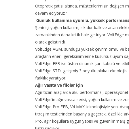
Otopratik çatısı altında, müşterilerimizin değişen m
devam ediyoruz.”
Günlük kullanıma uyumlu, yüksek performan
Şehir içi yoğun kullanım, sık dur-kalk ve artan ele
zamankinden daha kritik hale getiriyor. VoltEdge ma
olarak geliştirildi.
VoltEdge AGM, sunduğu yüksek çevrim ömrü ve bakı
araçların enerji gereksinimlerine kusursuz uyum sağl
VoltEdge EFB ise üstün dinamik şarj kabulü ve etkili 
VoltEdge STD, gelişmiş 3 boyutlu plaka teknoloj
farklılık yaratıyor.
Ağır vasıta ve filolar için
Ağır ticari araçlarda akü performansı, operasyonel sür
VoltEdge’in ağır vasıta serisi, yoğun kullanım ve zorlu
VoltEdge Pro EFB, V4 MAX teknolojisiyle yeni Avr
titreşim testlerinden başarıyla geçerek, özellikle 
Pro
,
ağır koşullara uygun yapısı ve güvenilir marş 
katkı sağlıyor.