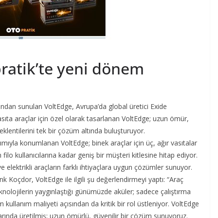
pratik’te yeni dönem
fından sunulan VoltEdge, Avrupa’da global üretici Exide
vasıta araçlar için özel olarak tasarlanan VoltEdge; uzun ömür,
klentilerini tek bir çözüm altında buluşturuyor.
ımıyla konumlanan VoltEdge; binek araçlar için üç, ağır vasıtalar
 filo kullanıcılarına kadar geniş bir müşteri kitlesine hitap ediyor.
e elektrikli araçların farklı ihtiyaçlara uygun çözümler sunuyor.
Koçdor, VoltEdge ile ilgili şu değerlendirmeyi yaptı: “Araç
 teknolojilerin yaygınlaştığı günümüzde aküler; sadece çalıştırma
 kullanım maliyeti açısından da kritik bir rol üstleniyor. VoltEdge
arında üretilmiş; uzun ömürlü, güvenilir bir çözüm sunuyoruz.