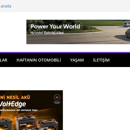
 arada
açıldı
i önemli atama
 model sayısı artıyor
ü
LAR
HAFTANIN OTOMOBILI
YAŞAM
İLETİŞİM