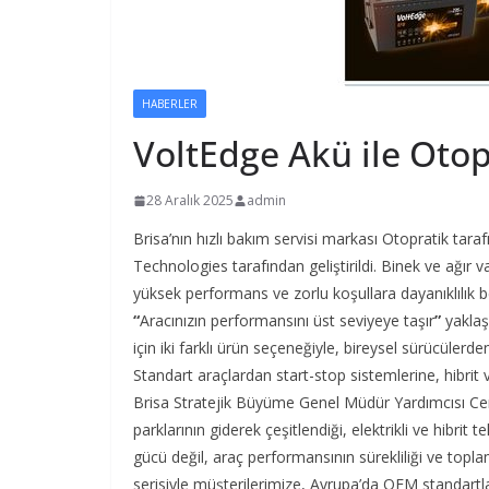
HABERLER
VoltEdge Akü ile Oto
28 Aralık 2025
admin
Brisa’nın hızlı bakım servisi markası Otopratik tara
Technologies tarafından geliştirildi. Binek ve ağır 
yüksek performans ve zorlu koşullara dayanıklılık be
“
Aracınızın performansını üst seviyeye taşır
”
yaklaş
için iki farklı ürün seçeneğiyle, bireysel sürücülerden
Standart araçlardan start-stop sistemlerine, hibrit v
Brisa Stratejik Büyüme Genel Müdür Yardımcısı Cenk 
parklarının giderek çeşitlendiği, elektrikli ve hibrit
gücü değil, araç performansının sürekliliği ve toplam
serisiyle müşterilerimize, Avrupa’da OEM standartl