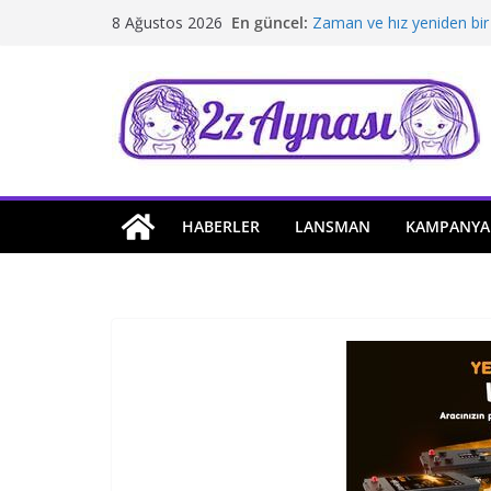
Skip
En güncel:
Zaman ve hız yeniden bir
8 Ağustos 2026
to
Borusan Next Bodrum’da 
Stellantis Yönetiminde ik
content
Hafif ticaride yerli üretim
Tatil rotasında test sürüş
HABERLER
LANSMAN
KAMPANYA