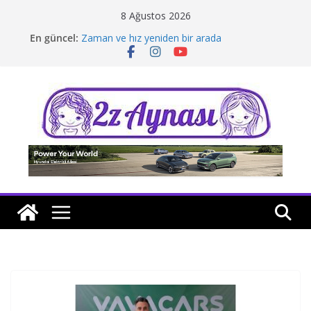
Skip
8 Ağustos 2026
to
En güncel:
Zaman ve hız yeniden bir arada
content
Borusan Next Bodrum’da açıldı
Stellantis Yönetiminde iki önemli atama
Hafif ticaride yerli üretim model sayısı artıyor
Tatil rotasında test sürüşü