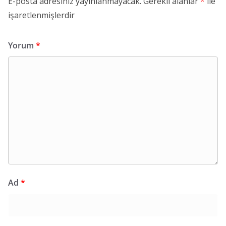
E-posta adresiniz yayınlanmayacak.
Gerekli alanlar
*
ile
işaretlenmişlerdir
Yorum
*
Ad
*