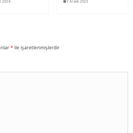
n 2024
7 Aralık 2023
anlar
*
ile işaretlenmişlerdir