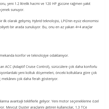
toru, yeni 1.2 litrelik hacmi ve 120 HP gücüne rağmen yakıt
eçenek sunuyor.
r ilk olarak gelişmiş Hybrid teknolojisi, LPG’nin eşsiz ekonomisi
biliyeti bir arada sunuluyor. Bu, onu en az yakan 4×4 araçlar
ç mekanda konfor ve teknolojiye odaklanıyor.
lan ACC (Adaptif Cruise Control), sürücülere çok daha konforlu
iyonlardaki yeni koltuk döşemeleri, önceki koltuklara göre çok
iç mekânını çok daha ferah gösteriyor.
larına avantajlı tekliflerle geliyor. Yeni motor seçeneklerine özel
yor. Mevcut Duster araçlarını getiren kullanıcılar, 1.3 TCe