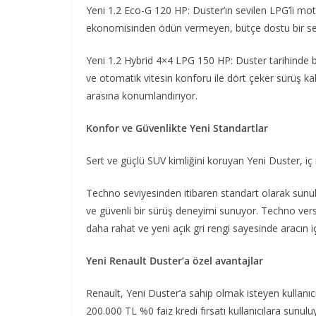
Yeni 1.2 Eco-G 120 HP: Duster’ın sevilen LPG’li mo
ekonomisinden ödün vermeyen, bütçe dostu bir s
Yeni 1.2 Hybrid 4×4 LPG 150 HP: Duster tarihinde bi
ve otomatik vitesin konforu ile dört çeker sürüş ka
arasına konumlandırıyor.
Konfor ve Güvenlikte Yeni Standartlar
Sert ve güçlü SUV kimliğini koruyan Yeni Duster, i
Techno seviyesinden itibaren standart olarak sunu
ve güvenli bir sürüş deneyimi sunuyor. Techno vers
daha rahat ve yeni açık gri rengi sayesinde aracın 
Yeni Renault Duster’a özel avantajlar
Renault, Yeni Duster’a sahip olmak isteyen kullanıcı
200.000 TL %0 faiz kredi fırsatı kullanıcılara sunulu