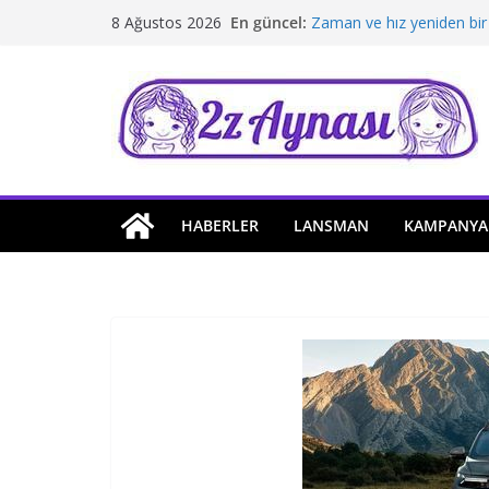
Skip
En güncel:
Zaman ve hız yeniden bir
8 Ağustos 2026
to
Borusan Next Bodrum’da 
Stellantis Yönetiminde ik
content
Hafif ticaride yerli üretim
Tatil rotasında test sürüş
HABERLER
LANSMAN
KAMPANYA