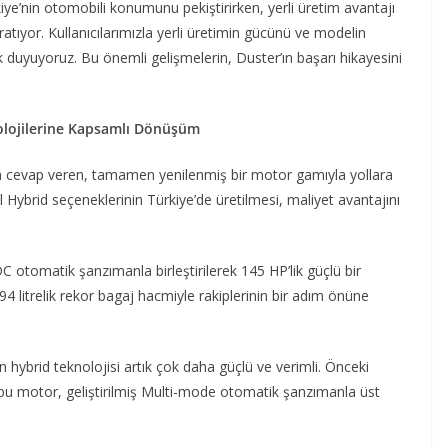
kiye’nin otomobili konumunu pekiştirirken, yerli üretim avantajı
 yaratıyor. Kullanıcılarımızla yerli üretimin gücünü ve modelin
uk duyuyoruz. Bu önemli gelişmelerin, Duster’ın başarı hikayesini
olojilerine Kapsamlı Dönüşüm
arına cevap veren, tamamen yenilenmiş bir motor gamıyla yollara
l Hybrid seçeneklerinin Türkiye’de üretilmesi, maliyet avantajını
 otomatik şanzımanla birleştirilerek 145 HP’lik güçlü bir
litrelik rekor bagaj hacmiyle rakiplerinin bir adım önüne
n hybrid teknolojisi artık çok daha güçlü ve verimli. Önceki
 bu motor, geliştirilmiş Multi-mode otomatik şanzımanla üst