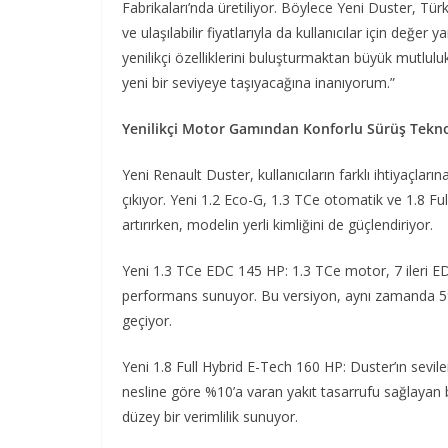
Fabrikaları’nda üretiliyor. Böylece Yeni Duster, Tür
ve ulaşılabilir fiyatlarıyla da kullanıcılar için değer
yenilikçi özelliklerini buluşturmaktan büyük mutlul
yeni bir seviyeye taşıyacağına inanıyorum.”
Yenilikçi Motor Gamından Konforlu Sürüş Tekn
Yeni Renault Duster, kullanıcıların farklı ihtiyaçl
çıkıyor. Yeni 1.2 Eco-G, 1.3 TCe otomatik ve 1.8 Ful
artırırken, modelin yerli kimliğini de güçlendiriyor.
Yeni 1.3 TCe EDC 145 HP: 1.3 TCe motor, 7 ileri EDC
performans sunuyor. Bu versiyon, aynı zamanda 594 
geçiyor.
Yeni 1.8 Full Hybrid E-Tech 160 HP: Duster’ın sevile
nesline göre %10’a varan yakıt tasarrufu sağlayan
düzey bir verimlilik sunuyor.