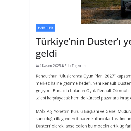
HABERLER
Türkiye’nin Duster’ı 
geldi
4 Kasım 2025
Eda Taşkıran
Renault’nun “Uluslararası Oyun Planı 2027” kapsamın
merkez haline getirme hedefi, Yeni Renault Duster’
geçiyor. Bursa’da bulunan Oyak Renault Otomobil F
talebi karşılayacak hem de küresel pazarlara ihraç 
MAİS A.Ş Yönetim Kurulu Başkanı ve Genel Müdürü B
sunulduğu ilk günden itibaren kullanıcılar tarafında
Duster’ı’ olarak lanse edilen bu modelin artık üç f