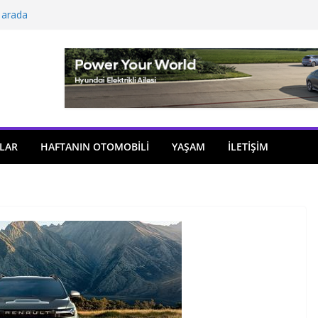
 arada
açıldı
i önemli atama
 model sayısı artıyor
ü
LAR
HAFTANIN OTOMOBILI
YAŞAM
İLETİŞİM