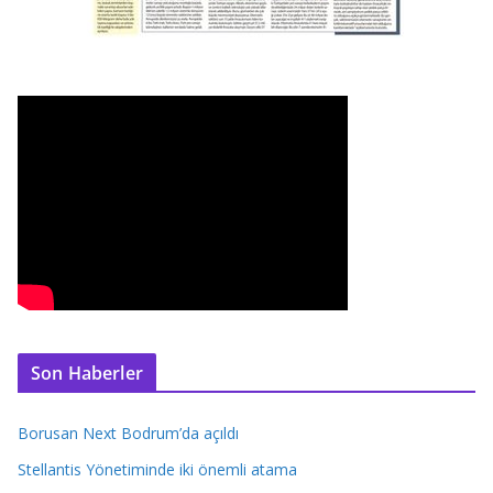
Son Haberler
Borusan Next Bodrum’da açıldı
Stellantis Yönetiminde iki önemli atama