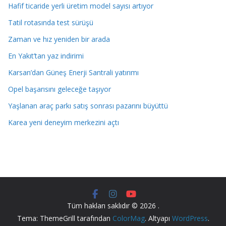
Hafif ticaride yerli üretim model sayısı artıyor
Tatil rotasında test sürüşü
Zaman ve hız yeniden bir arada
En Yakıt’tan yaz indirimi
Karsan’dan Güneş Enerji Santrali yatırımı
Opel başarısını geleceğe taşıyor
Yaşlanan araç parkı satış sonrası pazarını büyüttü
Karea yeni deneyim merkezini açtı
Tüm hakları saklıdır © 2026
.
Tema: ThemeGrill tarafından
ColorMag
. Altyapı
WordPress
.