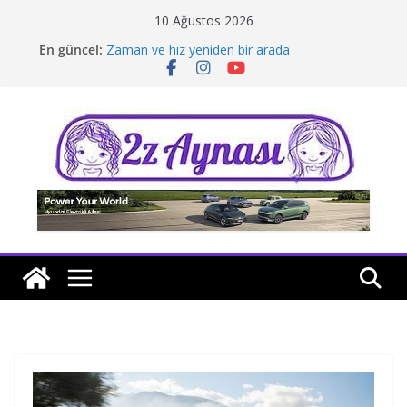
Skip
10 Ağustos 2026
to
En güncel:
Zaman ve hız yeniden bir arada
content
Borusan Next Bodrum’da açıldı
Stellantis Yönetiminde iki önemli atama
Hafif ticaride yerli üretim model sayısı artıyor
Tatil rotasında test sürüşü