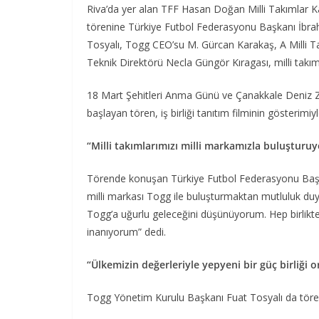
Riva’da yer alan TFF Hasan Doğan Milli Takımlar K
törenine Türkiye Futbol Federasyonu Başkanı İb
Tosyalı, Togg CEO’su M. Gürcan Karakaş, A Milli T
Teknik Direktörü Necla Güngör Kıragası, milli takım
18 Mart Şehitleri Anma Günü ve Çanakkale Deniz Zafer
başlayan tören, iş birliği tanıtım filminin gösterimiy
“Milli takımlarımızı milli markamızla buluşturu
Törende konuşan Türkiye Futbol Federasyonu Başka
milli markası Togg ile buluşturmaktan mutluluk duydu
Togg’a uğurlu geleceğini düşünüyorum. Hep birlikte
inanıyorum” dedi.
“Ülkemizin değerleriyle yepyeni bir güç birliği
Togg Yönetim Kurulu Başkanı Fuat Tosyalı da töre