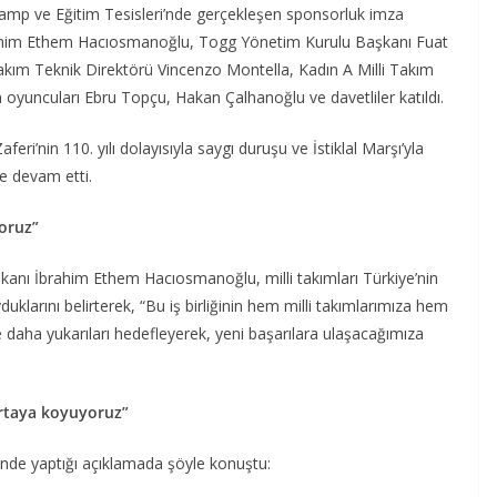
amp ve Eğitim Tesisleri’nde gerçekleşen sponsorluk imza
rahim Ethem Hacıosmanoğlu, Togg Yönetim Kurulu Başkanı Fuat
akım Teknik Direktörü Vincenzo Montella, Kadın A Milli Takım
 oyuncuları Ebru Topçu, Hakan Çalhanoğlu ve davetliler katıldı.
i’nin 110. yılı dolayısıyla saygı duruşu ve İstiklal Marşı’yla
le devam etti.
yoruz”
nı İbrahim Ethem Hacıosmanoğlu, milli takımları Türkiye’nin
klarını belirterek, “Bu iş birliğinin hem milli takımlarımıza hem
 daha yukarıları hedefleyerek, yeni başarılara ulaşacağımıza
 ortaya koyuyoruz”
nde yaptığı açıklamada şöyle konuştu: