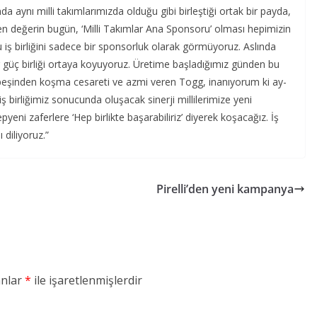
a aynı milli takımlarımızda olduğu gibi birleştiği ortak bir payda,
tiren değerin bugün, ‘Milli Takımlar Ana Sponsoru’ olması hepimizin
 iş birliğini sadece bir sponsorluk olarak görmüyoruz. Aslında
bir güç birliği ortaya koyuyoruz. Üretime başladığımız günden bu
peşinden koşma cesareti ve azmi veren Togg, inanıyorum ki ay-
 iş birliğimiz sonucunda oluşacak sinerji millilerimize yeni
pyeni zaferlere ‘Hep birlikte başarabiliriz’ diyerek koşacağız. İş
 diliyoruz.”
Pirelli’den yeni kampanya
anlar
*
ile işaretlenmişlerdir