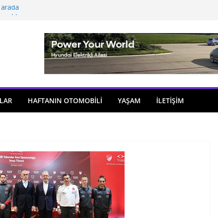
 arada
açıldı
i önemli atama
 model sayısı artıyor
ü
LAR
HAFTANIN OTOMOBILI
YAŞAM
İLETİŞİM