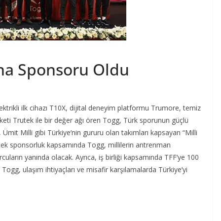
Ana Sponsoru Oldu
trikli ilk cihazı T10X, dijital deneyim platformu Trumore, temiz
rketi Trutek ile bir değer ağı ören Togg, Türk sporunun güçlü
i, Ümit Milli gibi Türkiye’nin gururu olan takımları kapsayan “Milli
cek sponsorluk kapsamında Togg, millilerin antrenman
rcuların yanında olacak. Ayrıca, iş birliği kapsamında TFF’ye 100
Togg, ulaşım ihtiyaçları ve misafir karşılamalarda Türkiye’yi