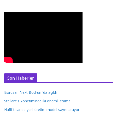
Son Haberler
Borusan Next Bodrum’da açıldı
Stellantis Yönetiminde iki önemli atama
Hafif ticaride yerli üretim model sayısı artıyor