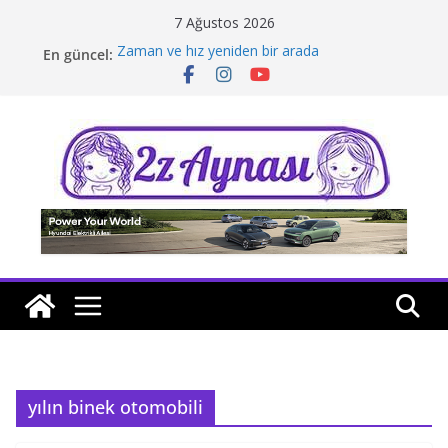
Skip
7 Ağustos 2026
to
Zaman ve hız yeniden bir arada
En güncel:
content
Borusan Next Bodrum’da açıldı
Stellantis Yönetiminde iki önemli atama
Hafif ticaride yerli üretim model sayısı artıyor
Tatil rotasında test sürüşü
yılın binek otomobili