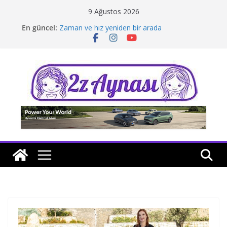
Skip
9 Ağustos 2026
to
En güncel:
Zaman ve hız yeniden bir arada
content
Borusan Next Bodrum’da açıldı
Stellantis Yönetiminde iki önemli atama
Hafif ticaride yerli üretim model sayısı artıyor
Tatil rotasında test sürüşü