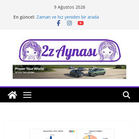
Skip
9 Ağustos 2026
to
En güncel:
Zaman ve hız yeniden bir arada
content
Borusan Next Bodrum’da açıldı
Stellantis Yönetiminde iki önemli atama
Hafif ticaride yerli üretim model sayısı artıyor
Tatil rotasında test sürüşü