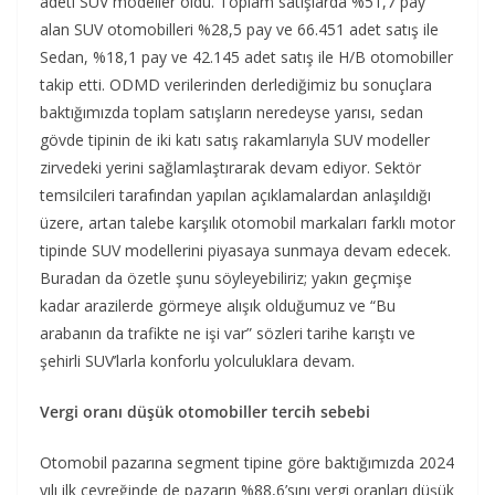
adeti SUV modeller oldu. Toplam satışlarda %51,7 pay
alan SUV otomobilleri %28,5 pay ve 66.451 adet satış ile
Sedan, %18,1 pay ve 42.145 adet satış ile H/B otomobiller
takip etti. ODMD verilerinden derlediğimiz bu sonuçlara
baktığımızda toplam satışların neredeyse yarısı, sedan
gövde tipinin de iki katı satış rakamlarıyla SUV modeller
zirvedeki yerini sağlamlaştırarak devam ediyor. Sektör
temsilcileri tarafından yapılan açıklamalardan anlaşıldığı
üzere, artan talebe karşılık otomobil markaları farklı motor
tipinde SUV modellerini piyasaya sunmaya devam edecek.
Buradan da özetle şunu söyleyebiliriz; yakın geçmişe
kadar arazilerde görmeye alışık olduğumuz ve “Bu
arabanın da trafikte ne işi var” sözleri tarihe karıştı ve
şehirli SUV’larla konforlu yolculuklara devam.
Vergi oranı düşük otomobiller tercih sebebi
Otomobil pazarına segment tipine göre baktığımızda 2024
yılı ilk çeyreğinde de pazarın %88,6’sını vergi oranları düşük