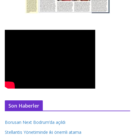
Son Haberler
Borusan Next Bodrum’da açıldı
Stellantis Yönetiminde iki önemli atama