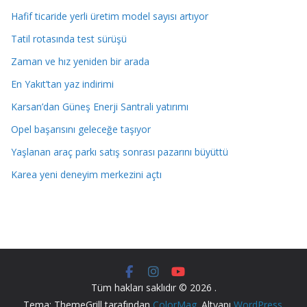
Hafif ticaride yerli üretim model sayısı artıyor
Tatil rotasında test sürüşü
Zaman ve hız yeniden bir arada
En Yakıt’tan yaz indirimi
Karsan’dan Güneş Enerji Santrali yatırımı
Opel başarısını geleceğe taşıyor
Yaşlanan araç parkı satış sonrası pazarını büyüttü
Karea yeni deneyim merkezini açtı
Tüm hakları saklıdır © 2026
.
Tema: ThemeGrill tarafından
ColorMag
. Altyapı
WordPress
.