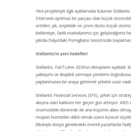
Yeni projeleriyle ilgili açıklamada bulunan Stellanti
DNA’sının ayrılmaz bir parçası olan küçük otomobil 
üretilen; şık, erişilebilir ve çevre dostu küçük otom
beklentiye, farklı markalarımız için geliştirdiğimiz 
yılında İtalya’daki Pomigliano tesisimizde başlaması
Stellantis’in yeni hedefleri
Stellantis, FaSTLAne 2030’un detaylarını açıkladı.
yaklaşımı ve disiplinli sermaye yönetimi doğrultusun
yapılanmasını bir araya getirerek şirketin uzun vade
Stellantis Financial Services (SFS), şirket için stra
akışına olan katkısını her geçen gün artırıyor. ABD
önümüzdeki dönemde de ana büyüme alanı olmaya d
müşteri hizmetleri dâhil olmak üzere küresel ölçek
itibarıyla dünya genelindeki önemli pazarlarda faaliy