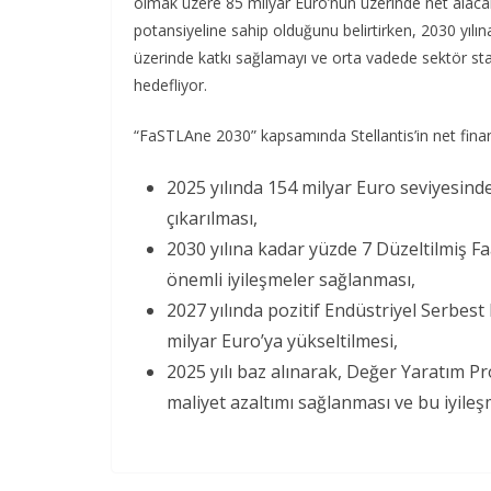
olmak üzere 85 milyar Euro’nun üzerinde net alaca
potansiyeline sahip olduğunu belirtirken, 2030 yılın
üzerinde katkı sağlamayı ve orta vadede sektör stan
hedefliyor.
“FaSTLAne 2030” kapsamında Stellantis’in net finan
2025 yılında 154 milyar Euro seviyesinde
çıkarılması,
2030 yılına kadar yüzde 7 Düzeltilmiş Fa
önemli iyileşmeler sağlanması,
2027 yılında pozitif Endüstriyel Serbest
milyar Euro’ya yükseltilmesi,
2025 yılı baz alınarak, Değer Yaratım P
maliyet azaltımı sağlanması ve bu iyile