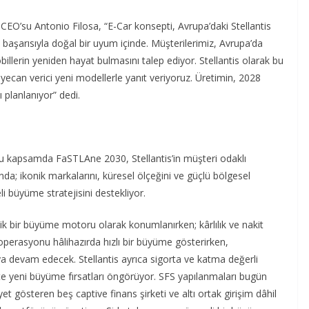
s CEO’su Antonio Filosa, “E-Car konsepti, Avrupa’daki Stellantis
başarısıyla doğal bir uyum içinde. Müşterilerimiz, Avrupa’da
obillerin yeniden hayat bulmasını talep ediyor. Stellantis olarak bu
heyecan verici yeni modellerle yanıt veriyoruz. Üretimin, 2028
 planlanıyor” dedi.
 Bu kapsamda FaSTLAne 2030, Stellantis’in müşteri odaklı
da; ikonik markalarını, küresel ölçeğini ve güçlü bölgesel
li büyüme stratejisini destekliyor.
tejik bir büyüme motoru olarak konumlanırken; kârlılık ve nakit
 operasyonu hâlihazırda hızlı bir büyüme gösterirken,
evam edecek. Stellantis ayrıca sigorta ve katma değerli
te yeni büyüme fırsatları öngörüyor. SFS yapılanmaları bugün
et gösteren beş captive finans şirketi ve altı ortak girişim dâhil