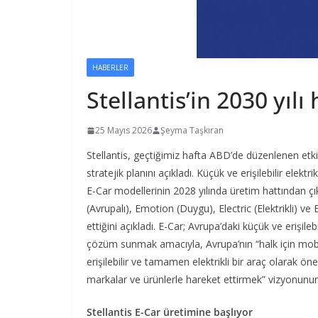
HABERLER
Stellantis’in 2030 yılı
25 Mayıs 2026
Şeyma Taşkıran
Stellantis, geçtiğimiz hafta ABD’de düzenlenen etki
stratejik planını açıkladı. Küçük ve erişilebilir elektr
E-Car modellerinin 2028 yılında üretim hattından çık
(Avrupalı), Emotion (Duygu), Electric (Elektrikli) v
ettiğini açıkladı. E-Car; Avrupa’daki küçük ve erişi
çözüm sunmak amacıyla, Avrupa’nın “halk için mobilit
erişilebilir ve tamamen elektrikli bir araç olarak öne 
markalar ve ürünlerle hareket ettirmek” vizyonunun
Stellantis E-Car üretimine başlıyor