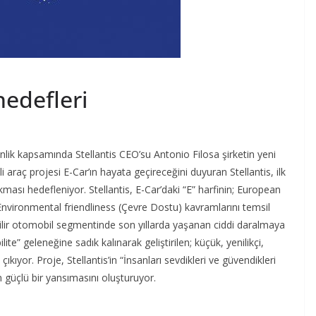
 hedefleri
nlik kapsamında Stellantis CEO’su Antonio Filosa şirketin yeni
ikli araç projesi E-Car’ın hayata geçireceğini duyuran Stellantis, ilk
ması hedefleniyor. Stellantis, E-Car’daki “E” harfinin; European
e Environmental friendliness (Çevre Dostu) kavramlarını temsil
lebilir otomobil segmentinde son yıllarda yaşanan ciddi daralmaya
e” geleneğine sadık kalınarak geliştirilen; küçük, yenilikçi,
çıkıyor. Proje, Stellantis’in “İnsanları sevdikleri ve güvendikleri
 güçlü bir yansımasını oluşturuyor.