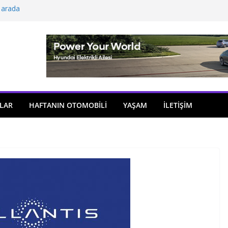
 arada
açıldı
i önemli atama
 model sayısı artıyor
ü
LAR
HAFTANIN OTOMOBILI
YAŞAM
İLETİŞİM