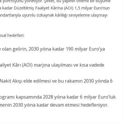
k portföyünü yönetiyor. Şirket, bu yapının önemli bir büyüme
a kadar Düzeltilmiş Faaliyet Kârı’na (AOI) 1,5 milyar Euro’nun
dartlarıyla uyumlu özkaynak kârlılığı seviyelerine ulaşmayı
sal hedefleri:
 olan gelirin, 2030 yılına kadar 190 milyar Euro’ya
aliyet Kârı (AOI) marjına ulaşılması ve kısa vadede
 Nakit Akışı elde edilmesi ve bu rakamın 2030 yılında 6
rogramı kapsamında 2028 yılına kadar 6 milyar Euro’luk
şmenin 2030 yılına kadar devam etmesi hedefleniyor.