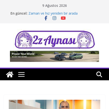
Skip
9 Ağustos 2026
to
En güncel:
Zaman ve hız yeniden bir arada
content
Borusan Next Bodrum’da açıldı
Stellantis Yönetiminde iki önemli atama
Hafif ticaride yerli üretim model sayısı artıyor
Tatil rotasında test sürüşü