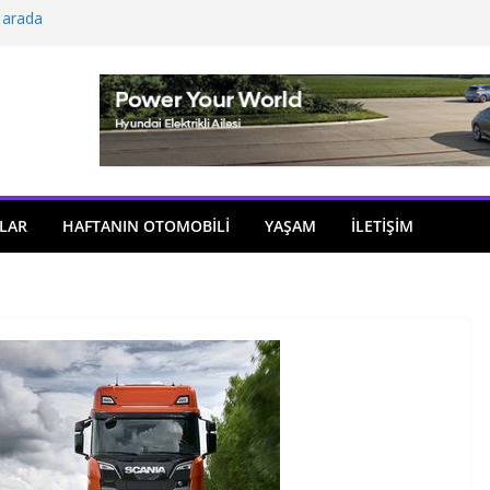
 arada
açıldı
i önemli atama
 model sayısı artıyor
ü
LAR
HAFTANIN OTOMOBILI
YAŞAM
İLETİŞİM