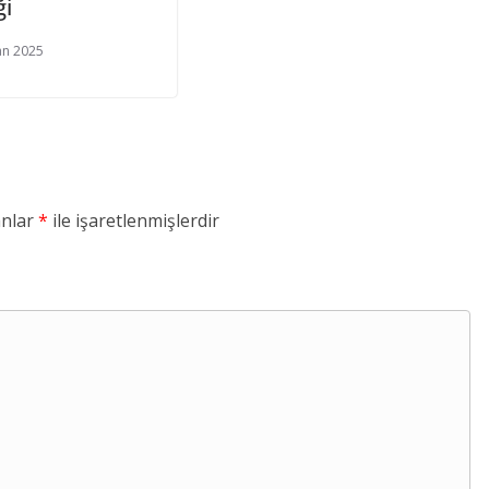
ği
an 2025
anlar
*
ile işaretlenmişlerdir