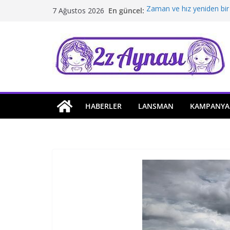
Skip
En güncel:
Zaman ve hız yeniden bir
7 Ağustos 2026
to
Borusan Next Bodrum’da 
Stellantis Yönetiminde ik
content
Hafif ticaride yerli üretim
Tatil rotasında test sürüş
HABERLER
LANSMAN
KAMPANYA