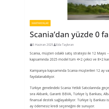
KAMPANYALAR
Scania’dan yüzde 0 fai
5 Haziran 2025
Eda Taşkıran
Scania, müşteri odaklı satış stratejisi ile 12 Mayı
kapsamında 2025 model tüm 4×2 çekici ve 8×2 kamyo
Kampanya kapsamında Scania müşterileri 12 ay vade
faydalanabiliyor.
Türkiye genelindeki Scania Yetkili Satıcılarında ge
sıra Akbank, Garanti BBVA, Türkiye İş Bankası, Alb
finansal destek sağlayabiliyor. Türkiye İş Bankası
ay ödemesiz kredi seçeneğini de sunuyor.