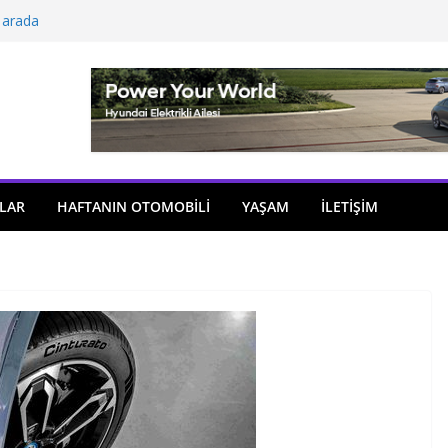
 arada
açıldı
i önemli atama
 model sayısı artıyor
ü
LAR
HAFTANIN OTOMOBILI
YAŞAM
İLETİŞİM