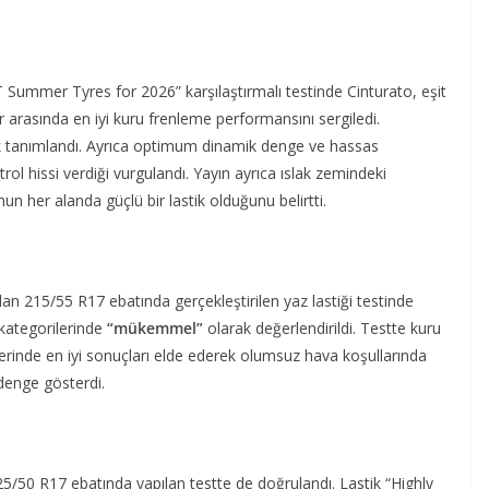
 Summer Tyres for 2026” karşılaştırmalı testinde Cinturato, eşit
ler arasında en iyi kuru frenleme performansını sergiledi.
arak tanımlandı. Ayrıca optimum dinamik denge ve hassas
rol hissi verdiği vurgulandı. Yayın ayrıca ıslak zemindeki
her alanda güçlü bir lastik olduğunu belirtti.
n 215/55 R17 ebatında gerçekleştirilen yaz lastiği testinde
 kategorilerinde
“mükemmel”
olarak değerlendirildi. Testte kuru
erinde en iyi sonuçları elde ederek olumsuz hava koşullarında
 denge gösterdi.
5/50 R17 ebatında yapılan testte de doğrulandı. Lastik “Highly