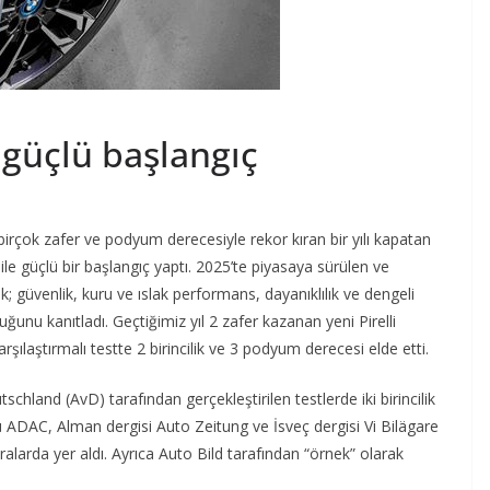
a güçlü başlangıç
irçok zafer ve podyum derecesiyle rekor kıran bir yılı kapatan
to ile güçlü bir başlangıç yaptı. 2025’te piyasaya sürülen ve
ik; güvenlik, kuru ve ıslak performans, dayanıklılık ve dengeli
ğunu kanıtladı. Geçtiğimiz yıl 2 zafer kazanan yeni Pirelli
karşılaştırmalı testte 2 birincilik ve 3 podyum derecesi elde etti.
hland (AvD) tarafından gerçekleştirilen testlerde iki birincilik
 ADAC, Alman dergisi Auto Zeitung ve İsveç dergisi Vi Bilägare
ıralarda yer aldı. Ayrıca Auto Bild tarafından “örnek” olarak