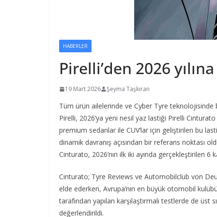
HABERLER
Pirelli’den 2026 yılın
19 Mart 2026
Şeyma Taşkıran
Tüm ürün ailelerinde ve Cyber Tyre teknolojisinde b
Pirelli, 2026’ya yeni nesil yaz lastiği Pirelli Cintura
premium sedanlar ile CUV’lar için geliştirilen bu last
dinamik davranış açısından bir referans noktası oldu
Cinturato, 2026’nın ilk iki ayında gerçekleştirilen 6 
Cinturato; Tyre Reviews ve Automobilclub von Deutsc
elde ederken, Avrupa’nın en büyük otomobil kulübü
tarafından yapılan karşılaştırmalı testlerde de üst s
değerlendirildi.