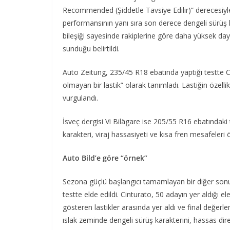
Recommended (Şiddetle Tavsiye Edilir)” derecesiyle i
performansının yanı sıra son derece dengeli sürüş k
bileşiği sayesinde rakiplerine göre daha yüksek dayan
sunduğu belirtildi.
Auto Zeitung, 235/45 R18 ebatında yaptığı testte C
olmayan bir lastik” olarak tanımladı. Lastiğin özelli
vurgulandı.
İsveç dergisi Vi Bilägare ise 205/55 R16 ebatındaki te
karakteri, viraj hassasiyeti ve kısa fren mesafeleri 
Auto Bild’e göre “örnek”
Sezona güçlü başlangıcı tamamlayan bir diğer sonu
testte elde edildi. Cinturato, 50 adayın yer aldığ
gösteren lastikler arasında yer aldı ve final değerl
ıslak zeminde dengeli sürüş karakterini, hassas dir