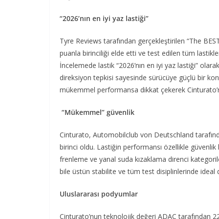
“2026’nın en iyi yaz lastiği”
Tyre Reviews tarafından gerçekleştirilen “The BEST
puanla birinciliği elde etti ve test edilen tüm lastik
İncelemede lastik “2026’nın en iyi yaz lastiği” ol
direksiyon tepkisi sayesinde sürücüye güçlü bir kont
mükemmel performansa dikkat çekerek Cinturato’nun 
“Mükemmel” güvenlik
Cinturato, Automobilclub von Deutschland tarafında
birinci oldu. Lastiğin performansı özellikle güvenlik
frenleme ve yanal suda kızaklama direnci kategoril
bile üstün stabilite ve tüm test disiplinlerinde ideal
Uluslararası podyumlar
Cinturato’nun teknolojik değeri ADAC tarafından 22