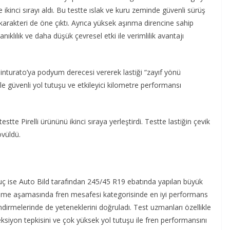
kinci sırayı aldı. Bu testte ıslak ve kuru zeminde güvenli sürüş
arakteri de öne çıktı. Ayrıca yüksek aşınma direncine sahip
ıklılık ve daha düşük çevresel etki ile verimlilik avantajı
inturato’ya podyum derecesi vererek lastiği “zayıf yönü
kle güvenli yol tutuşu ve etkileyici kilometre performansı
stte Pirelli ürününü ikinci sıraya yerleştirdi. Testte lastiğin çevik
övüldü.
ç ise Auto Bild tarafından 245/45 R19 ebatında yapılan büyük
ı eleme aşamasında fren mesafesi kategorisinde en iyi performans
endirmelerinde de yeteneklerini doğruladı. Test uzmanları özellikle
eksiyon tepkisini ve çok yüksek yol tutuşu ile fren performansını