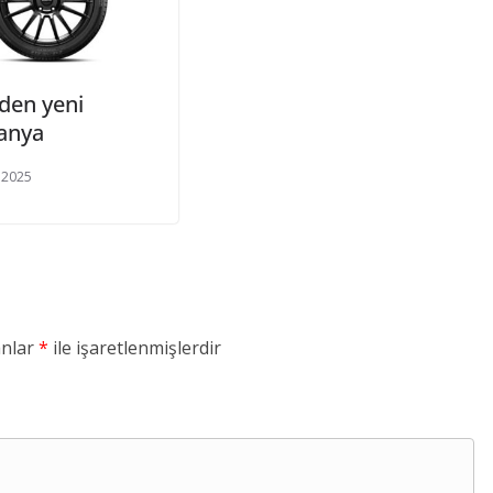
i’den yeni
anya
 2025
anlar
*
ile işaretlenmişlerdir