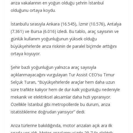
arıza vakalarının en yoğun olduğu şehrin İstanbul
olduğunu ortaya koydu.
İstanbul’u sırasıyla Ankara (16.545), İzmir (10.576), Antalya
(7.361) ve Bursa (6.016) izledi. Bu tablo, araç sayısının ve
günlük kullanım yoğunluğunun yüksek olduğu
büyükşehirlerde arıza riskinin de paralel biçimde arttığını
ortaya koyuyor.
Şehir bazlı yoğunluğun yalnızca araç sayısıyla
açıklanmayacağını vurgulayan Tur Assist CEO’su Timur
Selçuk Turan
,
“Büyükşehirlerde araçlar hem daha uzun
süre trafikte kalıyor hem de dur-kalk yoğunluğu nedeniyle
mekanik ve elektriksel aksamlar daha hızlı yıpranıyor.
Özellikle İstanbul gibi metropollerde bu durum, arıza
istatistiklerine doğrudan yansıyor” dedi.
Arıza türlerine bakıldığında, motor arızaları açık ara ilk
sırada yer aldı. Motor arızalarını yüzde 29,7 ile elektrik