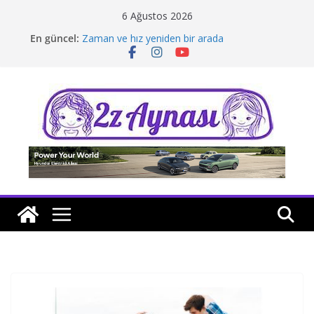
Skip
6 Ağustos 2026
to
En güncel:
Zaman ve hız yeniden bir arada
content
Borusan Next Bodrum’da açıldı
Stellantis Yönetiminde iki önemli atama
Hafif ticaride yerli üretim model sayısı artıyor
Tatil rotasında test sürüşü