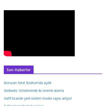
Son Haberler
Borusan Next Bodrum’da açıldı
Stellantis Yönetiminde iki önemli atama
Hafif ticaride yerli üretim model sayısı artıyor