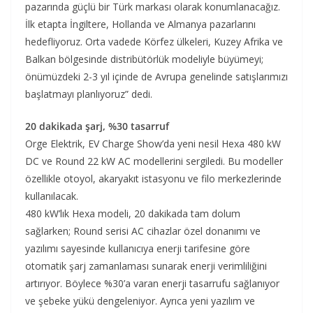
pazarında güçlü bir Türk markası olarak konumlanacağız.
İlk etapta İngiltere, Hollanda ve Almanya pazarlarını
hedefliyoruz. Orta vadede Körfez ülkeleri, Kuzey Afrika ve
Balkan bölgesinde distribütörlük modeliyle büyümeyi;
önümüzdeki 2-3 yıl içinde de Avrupa genelinde satışlarımızı
başlatmayı planlıyoruz” dedi.
20 dakikada şarj, %30 tasarruf
Orge Elektrik, EV Charge Show’da yeni nesil Hexa 480 kW
DC ve Round 22 kW AC modellerini sergiledi. Bu modeller
özellikle otoyol, akaryakıt istasyonu ve filo merkezlerinde
kullanılacak.
480 kW’lık Hexa modeli, 20 dakikada tam dolum
sağlarken; Round serisi AC cihazlar özel donanımı ve
yazılımı sayesinde kullanıcıya enerji tarifesine göre
otomatik şarj zamanlaması sunarak enerji verimliliğini
artırıyor. Böylece %30’a varan enerji tasarrufu sağlanıyor
ve şebeke yükü dengeleniyor. Ayrıca yeni yazılım ve