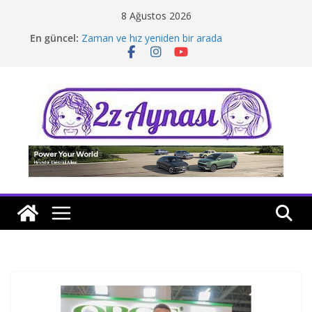
Skip
8 Ağustos 2026
to
En güncel:
Zaman ve hız yeniden bir arada
content
Borusan Next Bodrum’da açıldı
Stellantis Yönetiminde iki önemli atama
Hafif ticaride yerli üretim model sayısı artıyor
Tatil rotasında test sürüşü