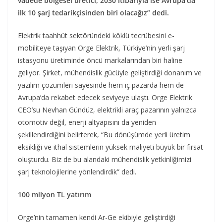
vadede bölgesel üretici, 2030 itibarıyla ise Avrupa’da
ilk 10 şarj tedarikçisinden biri olacağız” dedi.
Elektrik taahhüt sektöründeki köklü tecrübesini e-
mobiliteye taşıyan Orge Elektrik, Türkiye’nin yerli şarj
istasyonu üretiminde öncü markalarından biri haline
geliyor. Şirket, mühendislik gücüyle geliştirdiği donanım ve
yazılım çözümleri sayesinde hem iç pazarda hem de
Avrupa’da rekabet edecek seviyeye ulaştı. Orge Elektrik
CEO’su Nevhan Gündüz, elektrikli araç pazarının yalnızca
otomotiv değil, enerji altyapısını da yeniden
şekillendirdiğini belirterek, “Bu dönüşümde yerli üretim
eksikliği ve ithal sistemlerin yüksek maliyeti büyük bir fırsat
oluşturdu. Biz de bu alandaki mühendislik yetkinliğimizi
şarj teknolojilerine yönlendirdik” dedi.
100 milyon TL yatırım
Orge’nin tamamen kendi Ar-Ge ekibiyle geliştirdiği