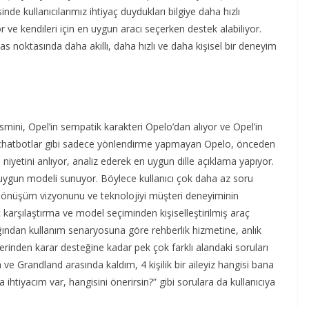
de kullanıcılarımız ihtiyaç duydukları bilgiye daha hızlı
r ve kendileri için en uygun aracı seçerken destek alabiliyor.
 noktasında daha akıllı, daha hızlı ve daha kişisel bir deneyim
mini, Opel’in sempatik karakteri Opelo’dan alıyor ve Opel’in
asik chatbotlar gibi sadece yönlendirme yapmayan Opelo, önceden
 niyetini anlıyor, analiz ederek en uygun dille açıklama yapıyor.
 uygun modeli sunuyor. Böylece kullanıcı çok daha az soru
tal dönüşüm vizyonunu ve teknolojiyi müşteri deneyiminin
karşılaştırma ve model seçiminden kişiselleştirilmiş araç
ından kullanım senaryosuna göre rehberlik hizmetine, anlık
erinden karar desteğine kadar pek çok farklı alandaki soruları
 ve Grandland arasında kaldım, 4 kişilik bir aileyiz hangisi bana
htiyacım var, hangisini önerirsin?” gibi sorulara da kullanıcıya