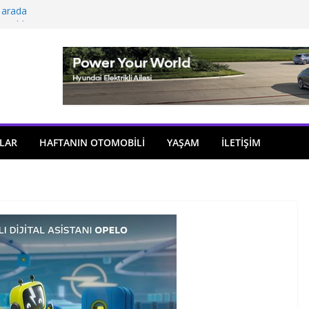
 arada
açıldı
i önemli atama
 model sayısı artıyor
ü
LAR
HAFTANIN OTOMOBILI
YAŞAM
İLETİŞİM