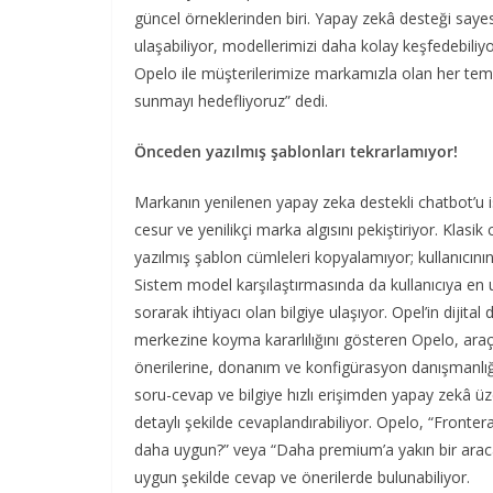
güncel örneklerinden biri. Yapay zekâ desteği sayesin
ulaşabiliyor, modellerimizi daha kolay keşfedebiliyo
Opelo ile müşterilerimize markamızla olan her temas
sunmayı hedefliyoruz” dedi.
Önceden yazılmış şablonları tekrarlamıyor!
Markanın yenilenen yapay zeka destekli chatbot’u is
cesur ve yenilikçi marka algısını pekiştiriyor. Kl
yazılmış şablon cümleleri kopyalamıyor; kullanıcının
Sistem model karşılaştırmasında da kullanıcıya en
sorarak ihtiyacı olan bilgiye ulaşıyor. Opel’in diji
merkezine koyma kararlılığını gösteren Opelo, araç 
önerilerine, donanım ve konfigürasyon danışmanlığ
soru-cevap ve bilgiye hızlı erişimden yapay zekâ üz
detaylı şekilde cevaplandırabiliyor. Opelo, “Frontera
daha uygun?” veya “Daha premium’a yakın bir araca i
uygun şekilde cevap ve önerilerde bulunabiliyor.