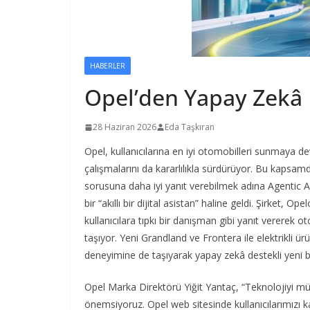
HABERLER
Opel’den Yapay Zekâ
28 Haziran 2026
Eda Taşkıran
Opel, kullanıcılarına en iyi otomobilleri sunmaya
çalışmalarını da kararlılıkla sürdürüyor. Bu kapsam
sorusuna daha iyi yanıt verebilmek adına Agentic AI 
bir “akıllı bir dijital asistan” haline geldi. Şirket, Op
kullanıcılara tıpkı bir danışman gibi yanıt vererek 
taşıyor. Yeni Grandland ve Frontera ile elektrikli
deneyimine de taşıyarak yapay zekâ destekli yeni b
Opel Marka Direktörü Yiğit Yantaç, “Teknolojiyi müş
önemsiyoruz. Opel web sitesinde kullanıcılarımızı k