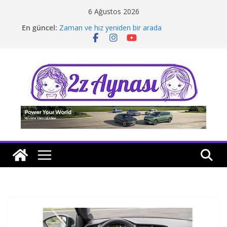
Skip
6 Ağustos 2026
to
En güncel:
Zaman ve hız yeniden bir arada
content
Borusan Next Bodrum’da açıldı
Stellantis Yönetiminde iki önemli atama
Hafif ticaride yerli üretim model sayısı artıyor
Tatil rotasında test sürüşü