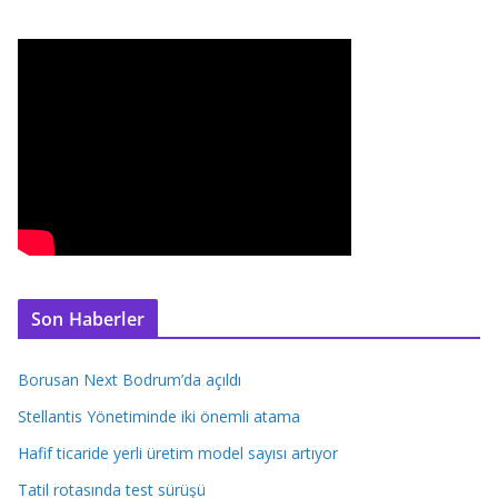
Son Haberler
Borusan Next Bodrum’da açıldı
Stellantis Yönetiminde iki önemli atama
Hafif ticaride yerli üretim model sayısı artıyor
Tatil rotasında test sürüşü