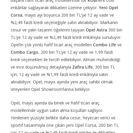
başarılı hafif ticari araç modellerinde ise
KOBİ
’lere özel
imkânlar sağlayarak dikkatleri üzerine çekiyor.
Yeni Opel
Corsa
, mayıs ayı boyunca 200 bin TL’ye 12 ay vade ve
%2,49 faizli kredi seçeneğiyle satın alınabiliyor. Markanın
cesur ve yalın tasarım öğelerini taşıyan
Opel Astra
300 bin
TL’ye 12 ay vade ve %2,49 faizli kredi imkânıyla sunuluyor.
Opel’in çok yönlü hafif ticari araç modelleri
Combo Life
ve
Combo Cargo
, 200 bin TL’ye 12 ay vade ve 1,99 faizli
kredi seçenekleri ile tercih edilebiliyor. Alman mühendisliği
ve ince düşünülmüş detaylarıyla
Zafira Life
, 300 bin TL
için; 12 ay vade ve %1,99 faizli kredi imkânıyla satın
alınabiliyor. Opel, mayıs ayında yeni araç sahibi olmak
isteyenleri Opel Showroom’larına bekliyor.
Opel, mayıs ayında da binek ve hafif ticari araç
modellerinde uygun satın alma koşulları sağlıyor.
Yenilenen yüzüyle birlikte daha cesur, heyecan verici ve
sportif tasarımıyla öne çıkan yeni Opel Corsa, 200 bin TL
için 12 ay vade ve %2,49 faizli kredi imkânı ile dikkatleri