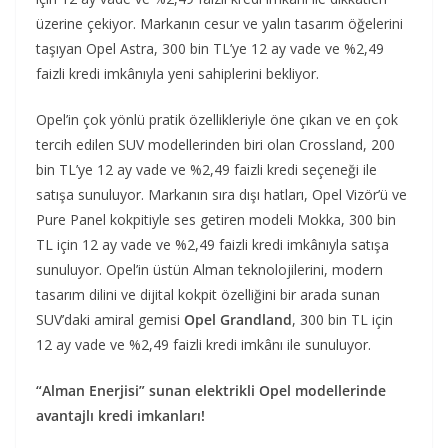
üzerine çekiyor. Markanın cesur ve yalın tasarım öğelerini
taşıyan Opel Astra, 300 bin TL’ye 12 ay vade ve %2,49
faizli kredi imkânıyla yeni sahiplerini bekliyor.
Opel’in çok yönlü pratik özellikleriyle öne çıkan ve en çok
tercih edilen SUV modellerinden biri olan Crossland, 200
bin TL’ye 12 ay vade ve %2,49 faizli kredi seçeneği ile
satışa sunuluyor. Markanın sıra dışı hatları, Opel Vizör’ü ve
Pure Panel kokpitiyle ses getiren modeli Mokka, 300 bin
TL için 12 ay vade ve %2,49 faizli kredi imkânıyla satışa
sunuluyor. Opel’in üstün Alman teknolojilerini, modern
tasarım dilini ve dijital kokpit özelliğini bir arada sunan
SUV’daki amiral gemisi
Opel Grandland
, 300 bin TL için
12 ay vade ve %2,49 faizli kredi imkânı ile sunuluyor.
“Alman Enerjisi” sunan elektrikli Opel modellerinde
avantajlı kredi imkanları!