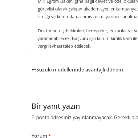
Milli Eğitim Bakanlığı’na bağlı devlet ve özel okull
görevlisi olarak çalışan akademisyenler kampany
kimliği ve kurumdan alınmış resmi yazının sunulması
Doktorlar, diş hekimleri, hemşireler, eczacılar ve v
yararlanabilecek. Başvuru için kurum kimlik kartı il
vergi levhası talep edilecek.
Suzuki modellerinde avantajlı dönem
Bir yanıt yazın
E-posta adresiniz yayınlanmayacak.
Gerekli al
Yorum
*