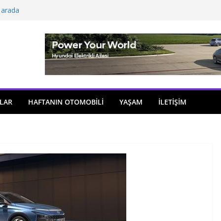
 arada
açıldı
i önemli atama
 model sayısı artıyor
ü
LAR
HAFTANIN OTOMOBILI
YAŞAM
İLETİŞİM