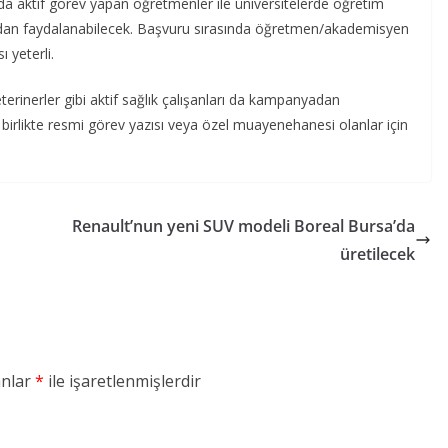
arda aktif görev yapan öğretmenler ile üniversitelerde öğretim
adan faydalanabilecek. Başvuru sırasında öğretmen/akademisyen
 yeterli.
eterinerler gibi aktif sağlık çalışanları da kampanyadan
e birlikte resmi görev yazısı veya özel muayenehanesi olanlar için
Renault’nun yeni SUV modeli Boreal Bursa’da
üretilecek
anlar
*
ile işaretlenmişlerdir