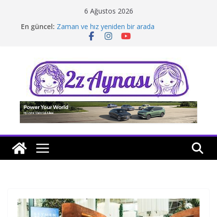
Skip
6 Ağustos 2026
to
En güncel:
Zaman ve hız yeniden bir arada
content
Borusan Next Bodrum’da açıldı
Stellantis Yönetiminde iki önemli atama
Hafif ticaride yerli üretim model sayısı artıyor
Tatil rotasında test sürüşü