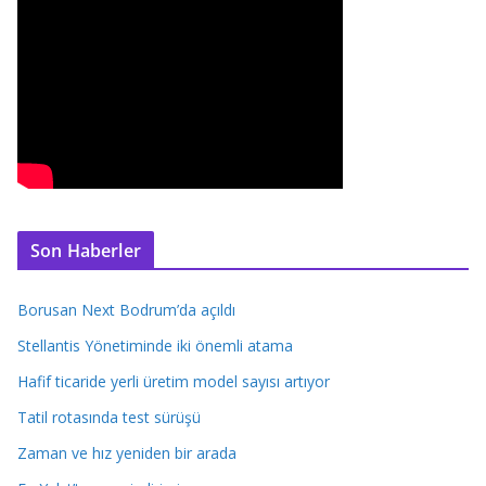
Son Haberler
Borusan Next Bodrum’da açıldı
Stellantis Yönetiminde iki önemli atama
Hafif ticaride yerli üretim model sayısı artıyor
Tatil rotasında test sürüşü
Zaman ve hız yeniden bir arada