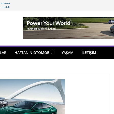
 arada
açıldı
i önemli atama
 model sayısı artıyor
ü
LAR
HAFTANIN OTOMOBILI
YAŞAM
İLETİŞİM