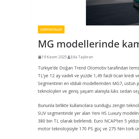
KAMPANYALAR
MG modellerinde ka
19 Kasım 2025
Eda Taşkıran
Türkiye’de Doğan Trend Otomotiv tarafından tems
TL’ye 12 ay vadeli ve yüzde 1,49 faizli ticari kredi 
Segmentinin en iddialı modellerinden MG7, üstün pe
teknolojileri ve geniş yaşam alanıyla lüks sedan seg
Bununla birlikte kullanıcılara sunduğu zengin teknolo
SUV segmentinde yer alan Yeni HS Luxury modelinde s
380 bin TL olarak belirlendi. Euro NCAP’ten 5 yıldız
motor teknolojisiyle 170 PS güç ve 275 Nm tork ür