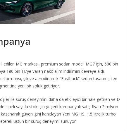
mpanya
il edilen MG markası, premium sedan modeli MG7 için, 500 bin
veya 180 bin TL’ye varan nakit alım indirimini devreye aldı.
rformansı, şık ve aerodinamik “Fastback” sedan tasarımı, ileri
mentine yeni bir soluk getiriyor.
jiler ile sürüş deneyimini daha da etkileyici bir hale getiren ve D
ınırlı sayıda stok için geçerli kampanyalı satış fiyatı 2 milyon
ı kazanarak güvenliğini kanıtlayan Yeni MG HS, 1.5 litrelik turbo
eterek üstün bir sürüş deneyimi sunuyor.